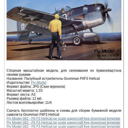
Сборная масштабная модель для склеивания из бумаги/картона
своими руками
Название: Палубный истребитель Grumman F6F3 Hellcat
Издательство:
Fly Model
Формат файла: JPG (Скан журнала)
Масштаб макета: 1:33
Формат листа: А3
Размер файла: 12 мб.
Листов всего/выкройки: 11/4
Скачать бесплатно шаблоны и схемы для сборки бумажной модели
самолета Grumman F6F3 Hellcat
Fly Model 082 - F6 F3 Hellcat.rar scale papercraft free download template
Fly Model 082 - F6 F3 Hellcat.rar scale papercraft free download template
Fly Model 082 - F6 F3 Hellcat.rar scale papercraft free download template