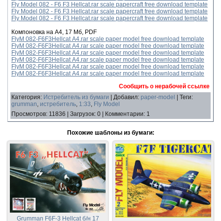
Fly Model 082 - F6 F3 Hellcat.rar scale papercraft free download template
Fly Model 082 - F6 F3 Hellcat.rar scale papercraft free download template
Fly Model 082 - F6 F3 Hellcat.rar scale papercraft free download template
Компоновка на А4, 17 Мб, PDF
FlyM 082-F6F3Hellcat А4.rar scale paper model free download template
FlyM 082-F6F3Hellcat А4.rar scale paper model free download template
FlyM 082-F6F3Hellcat А4.rar scale paper model free download template
FlyM 082-F6F3Hellcat А4.rar scale paper model free download template
FlyM 082-F6F3Hellcat А4.rar scale paper model free download template
FlyM 082-F6F3Hellcat А4.rar scale paper model free download template
Сообщить о нерабочей ссылке
Категория
:
Истребитель из бумаги
|
Добавил
:
paper-model
|
Теги
:
grumman
,
истребитель
,
1:33
,
Fly Model
Просмотров
:
11836
|
Загрузок
:
0
|
Комментарии
:
1
Похожие шаблоны из бумаги:
Grumman F6F-3 Hellcat б/н 17