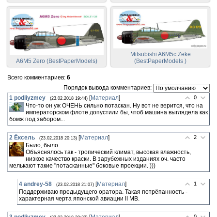
Mitsubishi A6M5c Zeke
A6M5 Zero (BestPaperModels)
(BestPaperModels )
Всего комментариев
:
6
Порядок вывода комментариев:
1
podliyzmey
[
Материал
]
0
(23.02.2018 19:44)
Что-то он уж ОЧЕНЬ сильно потаскан. Ну вот не верится, что на
императорском флоте допустили бы, чтоб машина выглядела как
бомж под забором...
2
Ёксель
[
Материал
]
2
(23.02.2018 20:13)
Было, было...
Объяснялось так - тропический климат, высокая влажность,
низкое качество краски. В зарубежных изданиях оч. часто
мелькают такие "потасканные" боковые проекции. )))
4
andrey-58
[
Материал
]
1
(23.02.2018 21:07)
Поддерживаю предыдущего оратора. Такая потрёпанность -
характерная черта японской авиации II МВ.
3
podliyzmey
[
Материал
]
0