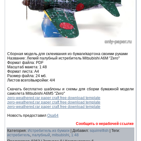
Сборная модель для склеивания из бумаги/картона своими руками
Название: Легкий палубный истребитель Mitsubishi A6M "Zero"
Формат файла: PDF
Масштаб макета: 1:48
Формат листа: А4
Размер файла: 24 мб.
Листов всего/выкройки: 4/4
Скачать бесплатно шаблоны и схемы для сборки бумажной модели
самолета Mitsubishi A6M5 "Zero"
zero-weathered.rar paper craft free download template
zero-weathered.rar paper craft free download template
zero-weathered.rar paper craft free download template
Новость предоставил
Osa64
Сообщить о нерабочей ссылке
Категория
:
Истребитель из бумаги
|
Добавил
:
squirrelfish
|
Теги
:
истребитель
,
палубный
,
mitsubishi
,
1:48