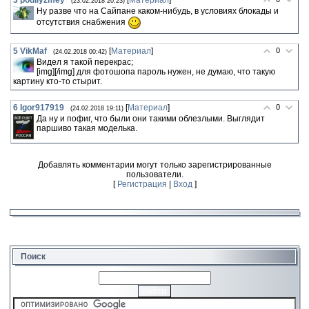
(23.02.2018 20:23)
Ну разве что на Сайпане каком-нибудь, в условиях блокады и
отсутствия снабжения
5
VikMaf
[
Материал
]
0
(24.02.2018 00:42)
Видел я такой перекрас;
[img]
[/img] для фотошопа пароль нужен, не думаю, что такую
картину кто-то стырит.
6
Igor917919
[
Материал
]
0
(24.02.2018 19:11)
Да ну и пофиг, что были они такими облезлыми. Выглядит
паршиво такая моделька.
Добавлять комментарии могут только зарегистрированные
пользователи.
[
Регистрация
|
Вход
]
Поиск