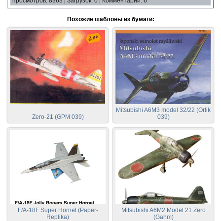
Просмотров
:
8363
|
Загрузок
:
0
|
Комментарии
:
6
Похожие шаблоны из бумаги:
Mitsubishi A6M3 model 32/22 (Orlik
Zero-21 (GPM 039)
039)
F/A-18F Super Hornet (Paper-
Mitsubishi A6M2 Model 21 Zero
Replika)
(Gahm)