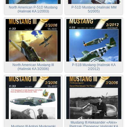
North American P-51D Mustang
P-51D Mustang (Halinski MM
(Halinski KA 1/2003)
5/2005)
North American Mustang III
P-51B Mustang (Halinski KA
(Halinski KA 3/2006)
2/2012)
Mustang III Aleksander «Alex»
Mustang III Antoni Murkowski
Pietrzak (Перекрас Halinski KA