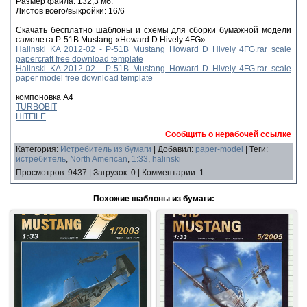
Размер файла: 132,3 мб.
Листов всего/выкройки: 16/6
Скачать бесплатно шаблоны и схемы для сборки бумажной модели
самолета P-51B Mustang «Howard D Hively 4FG»
Halinski KA 2012-02 - P-51B Mustang Howard D Hively 4FG.rar scale
papercraft free download template
Halinski KA 2012-02 - P-51B Mustang Howard D Hively 4FG.rar scale
paper model free download template
компоновка А4
TURBOBIT
HITFILE
Сообщить о нерабочей ссылке
Категория
:
Истребитель из бумаги
|
Добавил
:
paper-model
|
Теги
:
истребитель
,
North American
,
1:33
,
halinski
Просмотров
:
9437
|
Загрузок
:
0
|
Комментарии
:
1
Похожие шаблоны из бумаги: