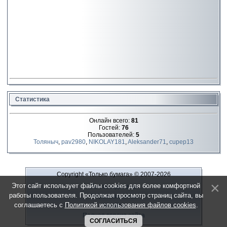
Статистика
Онлайн всего:
81
Гостей:
76
Пользователей:
5
Толяныч
,
pav2980
,
NIKOLAY181
,
Aleksander71
,
cupep13
Copyright «Только бумага»
© 2007-2026
Этот сайт использует файлы cookies для более комфортной
Рекламодателю
работы пользователя. Продолжая просмотр страниц сайта, вы
Обратная связь
соглашаетесь с
Политикой использования файлов cookies
.
О сайте
Полная версия сайта
СОГЛАСИТЬСЯ