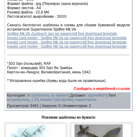
Формат файла - jpg (Перекрас скана журнала)
Формат листов - A4
Размер файла - 22,6 Мб
Листов всего/с выкройками - 30/10
Скачать бесплатно шаблоны и схемы для сборки бумажной модели
истребителя Supermarine Spitfire Mk.Vb
Spitfire-Mk.Vb Zumbach Jan.rar papercraft free download template
Inwald card model - Spitfire Mk.Va.rar papercraft free download template
Inwald card model - Spitfire Mk.Va.rar papercraft free download template
Inwald card model - Spitfire Mk.Va.rar papercraft free download template
*303 Sqn (польский), RAF
Пилот - командир 303 Sqn Ян Зумбах.
Киртон-ин-Линдси, Великобритания, июнь 1942.
**Исправлена ошибка (буквы кода были не правильные).
Сообщить о нерабочей ссылке
Категория
:
Истребитель из бумаги
|
Добавил
:
squirrelfish
|
Теги
:
истребитель
,
1:33
,
Inwald Card Models
,
supermarine
Просмотров
:
9491
|
Загрузок
:
0
|
Комментарии
:
2
Похожие шаблоны из бумаги: