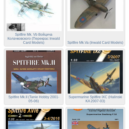
Spitfire Mk. Vb Войцича
Колачковского (Перекрас Inwald
Card Models)
Spitfire Mk.Va (Inwald Card Models)
Spitfire Mk.II (Tanie Hobby 2001-
Supermarine Spitfire IXC (Halinski
05-06)
KA 2007-03)