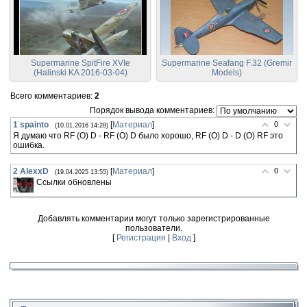
Supermarine SpitFire XVIe
Supermarine Seafang F.32 (Gremir
(Halinski KA 2016-03-04)
Models)
Всего комментариев
:
2
Порядок вывода комментариев:
1
spainto
[
Материал
]
0
(10.01.2016 14:28)
Я думаю что RF (O) D - RF (O) D было хорошо, RF (O) D - D (O) RF это
ошибка.
2
AlexxD
[
Материал
]
0
(19.04.2025 13:55)
Ссылки обновлены
Добавлять комментарии могут только зарегистрированные
пользователи.
[
Регистрация
|
Вход
]