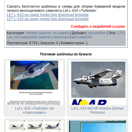
Скачать бесплатно шаблоны и схемы для сборки бумажной модели
легкого многоцелевого самолета Let L-410 «Turbolet»
LET L-410.rar paper model free download template
LET L-410.rar paper model free download template
Сообщить о нерабочей ссылке
Категория
:
Легкий самолет из бумаги
|
Добавил
:
squirrelfish
|
Теги
:
1:50
,
Let
,
пассажирский самолет
,
многоцелевой самолет
Просмотров
:
6729
|
Загрузок
:
0
|
Комментарии
:
1
Похожие шаблоны из бумаги:
Let L-410 «Turbolet» а/к
Let L-410 NO AR Airlines (Edmar
«Аэросервис»
Pinheiro)