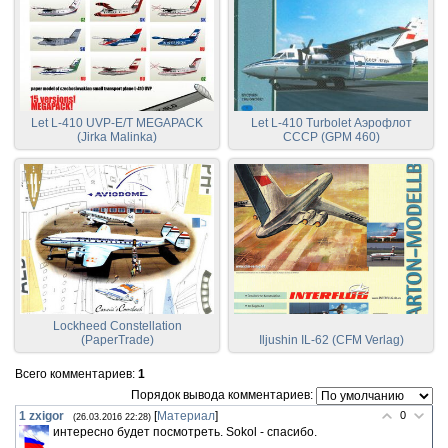
Let L-410 UVP-E/T MEGAPACK
Let L-410 Turbolet Аэрофлот
(Jirka Malinka)
СССР (GPM 460)
Lockheed Constellation
(PaperTrade)
Iljushin IL-62 (CFM Verlag)
Всего комментариев
:
1
Порядок вывода комментариев:
1
zxigor
[
Материал
]
0
(26.03.2016 22:28)
интересно будет посмотреть. Sokol - спасибо.