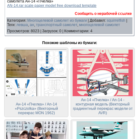
самолета Ан-14 «Пчёлка»
AN-14.rar scale paper model free download template
Сообщить о нерабочей ссылке
Категория
:
Многоцелевой самолет из бумаги
|
Добавил
:
squirrelfish
|
Теги
:
левша
,
ан
,
транспортный самолет
,
многоцелевой самолет
Просмотров
:
8023
|
Загрузок
:
0
|
Комментарии
:
4
Похожие шаблоны из бумаги:
Ан-14 «Пчелка» / An-14 -
Ан-14 «Пчелка» / An-14
контурная модель (Векторный
«Pszczolka» (Векторный
градиентный перекрас модели от
перекрас MON 1962)
AVR)