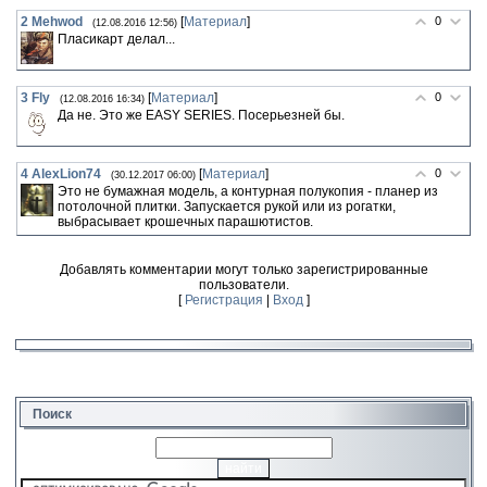
2
Mehwod
[
Материал
]
0
(12.08.2016 12:56)
Пласикарт делал...
3
Fly
[
Материал
]
0
(12.08.2016 16:34)
Да не. Это же EASY SERIES. Посерьезней бы.
4
AlexLion74
[
Материал
]
0
(30.12.2017 06:00)
Это не бумажная модель, а контурная полукопия - планер из
потолочной плитки. Запускается рукой или из рогатки,
выбрасывает крошечных парашютистов.
Добавлять комментарии могут только зарегистрированные
пользователи.
[
Регистрация
|
Вход
]
Поиск