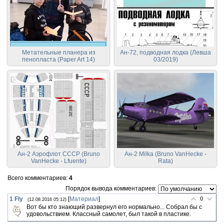
Метательные планера из
Ан-72, подводная лодка (Левша
пенопласта (Paper Art 14)
03/2019)
Ан-2 Аэрофлот СССР (Bruno
Ан-2 Milka (Bruno VanHecke -
VanHecke - Lfuente)
Rata)
Всего комментариев
:
4
Порядок вывода комментариев:
1
Fly
[
Материал
]
0
(12.08.2016 05:12)
Вот бы кто знающий развернул его нормально... Собрал бы с
удовольствием. Классный самолет, был такой в пластике.