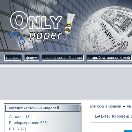
главная
форум
последние сообщения
старый каталог моделей
Бумажные модели
Ав
Каталог картонных моделей
Let L-410 Turbolet из
Автожир
[13]
Бомбардировщик
[635]
БПЛА
[17]