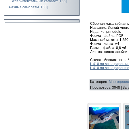
Экспериментальный самолет
[166]
Разные самолеты
[130]
Сборная масштабная мо
Название: Легкий мног
Издание: prmodels
Формат файла: PDF
Масштаб макета: 1:250
Формат листа: А4
Размер файла: 0,6 мб.
Листов всего/выкройки: 
Скачать бесплатно шаб
L 410.rar scale papercra
L 410.rar scale paper m
Категория
:
Многоцелев
Просмотров
:
3048
|
Заг