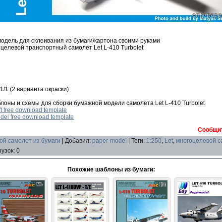
дель для склеивания из бумаги/картона своими руками
оцелевой транспортный самолет Let L-410 Turbolet
1/1 (2 варианта окраски)
лоны и схемы для сборки бумажной модели самолета Let L-410 Turbolet
ft free download template
odel free download template
Сообщит
ой самолет из бумаги
|
Добавил
:
paper-model
|
Теги
:
1:250
,
Let
,
многоцелевой с
рузок
:
0
Похожие шаблоны из бумаги: