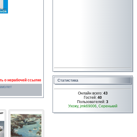
ь о нерабочей ссылке
Статистика
амолет
Онлайн всего:
43
Гостей:
40
Пользователей:
3
Ухожу
,
jmk69006
,
Серенький