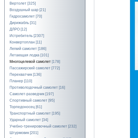
Вертолет
[325]
Воздушный шар
[21]
Гидросамолет
[70]
Дирижабль
[31]
ДЛРО
[12]
Истребитель
[2307]
Конвертоплан
[11]
Легкий самолет
[186]
Летающая лодка
[101]
Многоцелевой самолет
[178]
Пассажирский самолет
[772]
Перехватчик
[136]
Планер
[110]
Противолодочный самолет
[16]
Самолет-разведчик
[197]
Спортивный самолет
[95]
Торпедоносец
[61]
Транспортный самолет
[195]
Ударный самолет
[34]
Учебно-тренировочный самолет
[232]
Штурмовик
[201]