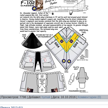
|
Просмотров:
7796
|
Добавил:
hymak
|
Дата:
16.10.2016
|
Комментарии (0)
 (Левша 2013-01)