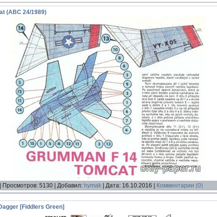
t (ABC 24/1989)
|
Просмотров:
5130
|
Добавил:
hymak
|
Дата:
16.10.2016
|
Комментарии (0)
Dagger [Fiddlers Green]