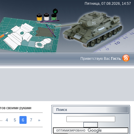
Пятница, 07.08.2026, 14:57
Приветствую Вас
Гость
тов своими руками
Поиск
4
5
6
7
»
...