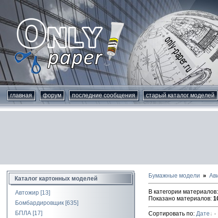
главная
форум
последние сообщения
старый каталог моделей
Бумажные модели
Ав
Каталог картонных моделей
В категории материалов
Автожир
[13]
Показано материалов
:
1
Бомбардировщик
[635]
БПЛА
[17]
Сортировать по
:
Дате
·