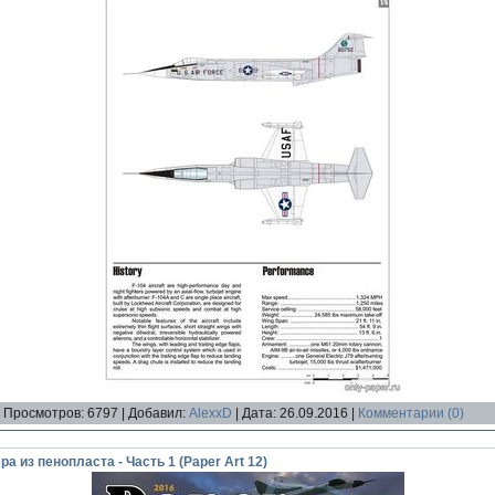
|
Просмотров:
6797
|
Добавил:
AlexxD
|
Дата:
26.09.2016
|
Комментарии (0)
 из пенопласта - Часть 1 (Paper Art 12)