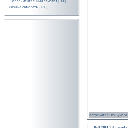
Экспериментальный самолет
[166]
Разные самолеты
[130]
Истребитель из бумаги
Bell YFM-1 Airacuda