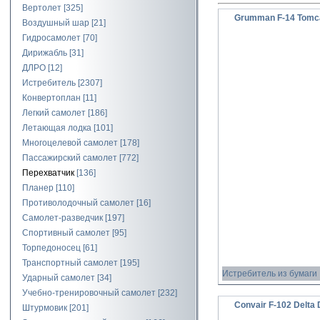
Вертолет
[325]
Grumman F-14 Tomca
Воздушный шар
[21]
Гидросамолет
[70]
Дирижабль
[31]
ДЛРО
[12]
Истребитель
[2307]
Конвертоплан
[11]
Легкий самолет
[186]
Летающая лодка
[101]
Многоцелевой самолет
[178]
Пассажирский самолет
[772]
Перехватчик
[136]
Планер
[110]
Противолодочный самолет
[16]
Самолет-разведчик
[197]
Спортивный самолет
[95]
Торпедоносец
[61]
Транспортный самолет
[195]
Истребитель из бумаги
Ударный самолет
[34]
Учебно-тренировочный самолет
[232]
Convair F-102 Delta 
Штурмовик
[201]