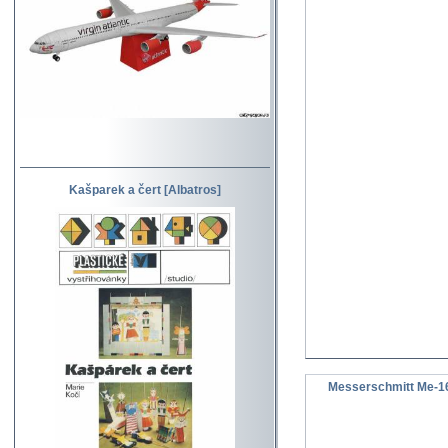
Kašparek a čert [Albatros]
Messerschmitt Me-1