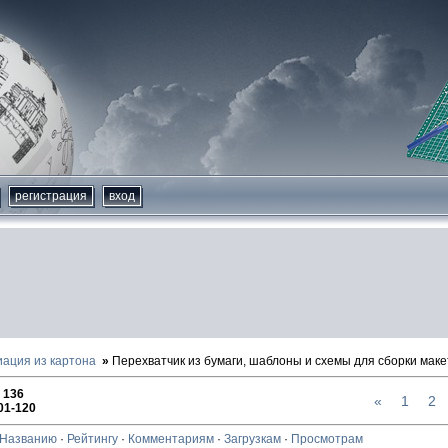
регистрация
вход
иация из картона
Перехватчик из бумаги, шаблоны и схемы для сборки маке
:
136
«
1
2
01-120
Названию
·
Рейтингу
·
Комментариям
·
Загрузкам
·
Просмотрам