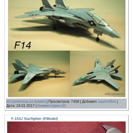
Истребитель из бумаги
|
Просмотров:
7408
|
Добавил:
squirrelfish
|
Дата:
24.01.2017
|
Комментарии (0)
F-104J Starfighter (P.Model)