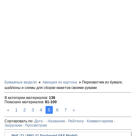
Бумажные модели
Авиация из картона
Перехватчик из бумаги,
шаблоны и схемы для сборки макетов своими руками
В категории материалов
:
136
Показано материалов
:
81-100
«
1
2
3
4
5
6
7
»
Сортировать по
:
Дате
·
Названию
·
Рейтингу
·
Комментариям
·
Загрузкам
·
Просмотрам
МиГ-31 / MiG-31 Foxhound (IAF Model)