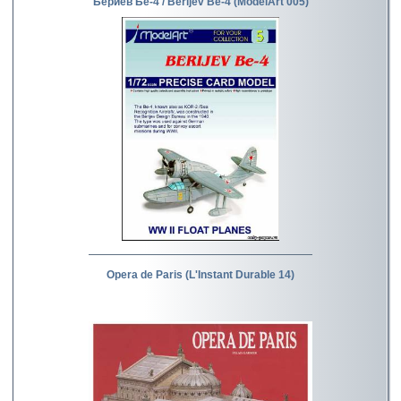
Бериев Бе-4 / Berijev Be-4 (ModelArt 005)
Opera de Paris (L'Instant Durable 14)