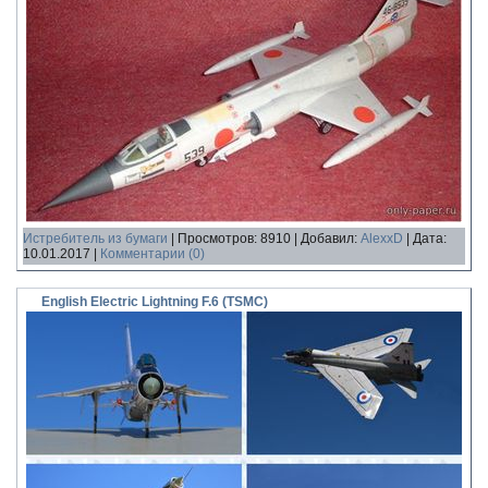
Истребитель из бумаги
|
Просмотров:
8910
|
Добавил:
AlexxD
|
Дата:
10.01.2017
|
Комментарии (0)
English Electric Lightning F.6 (TSMC)