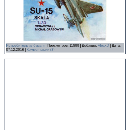
Истребитель из бумаги
|
Просмотров:
11899
|
Добавил:
AlexxD
|
Дата:
07.12.2016
|
Комментарии (3)