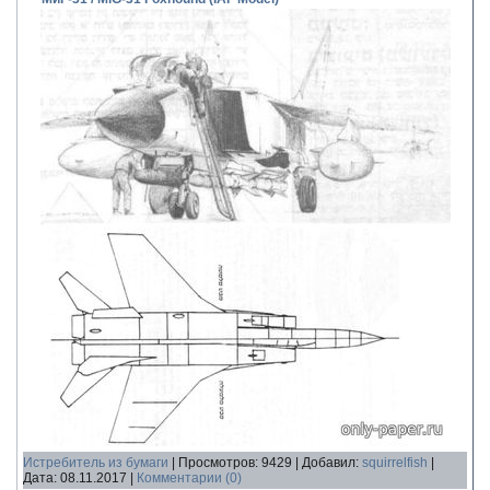
Истребитель из бумаги
|
Просмотров:
9429
|
Добавил:
squirrelfish
|
Дата:
08.11.2017
|
Комментарии (0)