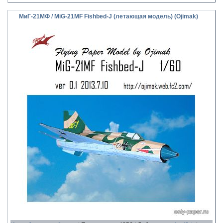
МиГ-21МФ / MiG-21MF Fishbed-J (летающая модель) (Ojimak)