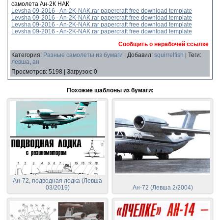
самолета Ан-2К НАК
Levsha 09-2016 - An-2K-NAK.rar papercraft free download template
Levsha 09-2016 - An-2K-NAK.rar papercraft free download template
Levsha 09-2016 - An-2K-NAK.rar papercraft free download template
Levsha 09-2016 - An-2K-NAK.rar papercraft free download template
Сообщить о нерабочей ссылке
Категория
:
Разные самолеты из бумаги
|
Добавил
:
squirrelfish
|
Теги
:
левша
,
ан
Просмотров
:
5198
|
Загрузок
:
0
Похожие шаблоны из бумаги:
Ан-72, подводная лодка (Левша
03/2019)
Ан-72 (Левша 2/2004)