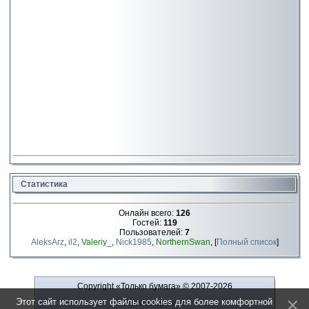
Статистика
Онлайн всего:
126
Гостей:
119
Пользователей:
7
AleksArz
,
il2
,
Valeriy_
,
Nick1985
,
NorthernSwan
, [
Полный список
]
Copyright «Только бумага»
© 2007-2026
Этот сайт использует файлы cookies для более комфортной
Рекламодателю