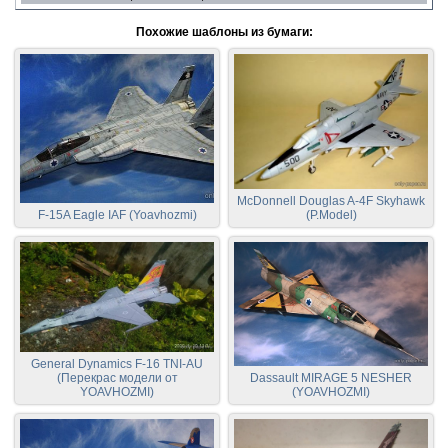
Похожие шаблоны из бумаги:
McDonnell Douglas A-4F Skyhawk
F-15A Eagle IAF (Yoavhozmi)
(P.Model)
General Dynamics F-16 TNI-AU
(Перекрас модели от
Dassault MIRAGE 5 NESHER
YOAVHOZMI)
(YOAVHOZMI)