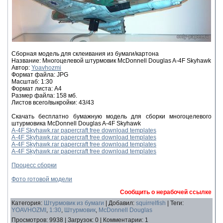
Сборная модель для склеивания из бумаги/картона
Название: Многоцелевой штурмовик McDonnell Douglas A-4F Skyhawk
Автор:
Yoavhozmi
Формат файла: JPG
Масштаб: 1:30
Формат листа: А4
Размер файла: 158 мб.
Листов всего/выкройки: 43/43
Скачать бесплатно бумажную модель для сборки многоцелевого
штурмовика McDonnell Douglas A-4F Skyhawk
A-4F Skyhawk.rar papercraft free download templates
A-4F Skyhawk.rar papercraft free download templates
A-4F Skyhawk.rar papercraft free download templates
A-4F Skyhawk.rar papercraft free download templates
Процесс сборки
Фото готовой модели
Сообщить о нерабочей ссылке
Категория
:
Штурмовик из бумаги
|
Добавил
:
squirrelfish
|
Теги
:
YOAVHOZMI
,
1:30
,
Штурмовик
,
McDonnell Douglas
Просмотров
:
9938
|
Загрузок
:
0
|
Комментарии
:
1