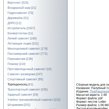
Вертолет
[325]
Воздушный шар
[21]
Гидросамолет
[70]
Дирижабль
[31]
ДЛРО
[12]
Истребитель
[2307]
Конвертоплан
[11]
Легкий самолет
[186]
Летающая лодка
[101]
Многоцелевой самолет
[178]
Пассажирский самолет
[772]
Перехватчик
[136]
Планер
[110]
Противолодочный самолет
[16]
Самолет-разведчик
[197]
Спортивный самолет
[95]
Торпедоносец
[61]
Сборная модель для ск
Название: Палубный т
Транспортный самолет
[195]
Издание:
ThaiPaperwor
Ударный самолет
[34]
Масштаб макета: 1:48
Формат файла: pdf
Учебно-тренировочный самолет
[232]
Формат листов: Letter
Штурмовик
[201]
Размер файла: 1.06 Мб
Листов всего/выкройки: 