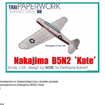
леивания из бумаги/картона своими руками
орпедоносец Nakajima B5N2 Kate
k
8/4