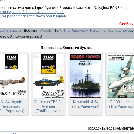
лоны и схемы для сборки бумажной модели самолета Nakajima B5N2 Kate
rar paper craft free download template
.rar paper model free download template
Сообщит
ц из бумаги
|
Добавил
:
AlexxD
|
Теги
:
ThaiPaperwork
,
Nakajima
,
торпедоносец
,
рузок
:
0
|
Комментарии
:
3
Похожие шаблоны из бумаги:
KI-84 Hayate
Grumman TBF-3U
Kawasaki Ki-64
C-130 Hercule
(перекрас
Avenger
(ThaiPaperwork)
(ThaiPaperwor
ThaiPaperwork)
(ThaiPaperwork
120)
Порядок вывода комментар