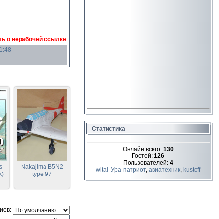
ь о нерабочей ссылке
1:48
Статистика
Онлайн всего:
130
Гостей:
126
Пользователей:
4
s
Nakajima B5N2
wital
,
Ура-патриот
,
авиатехник
,
kustoff
k)
type 97
иев: