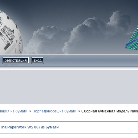
регистрация
вход
иация из бумаги
Торпедоносец из бумаги
Сборная бумажная модель Naka
(ThaiPaperwork WS 06) из бумаги