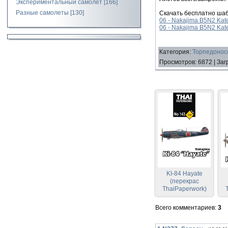
Экспериментальный самолет
[166]
Разные самолеты
[130]
Скачать бесплатно шаб
06 - Nakajima B5N2 Kate.
06 - Nakajima B5N2 Kate
Категория
:
Торпедоносе
Просмотров
:
6872
|
Заг
KI-84 Hayate
(перекрас
ThaiPaperwork)
Всего комментариев
:
3