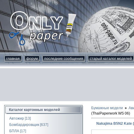
главная
форум
последние сообщения
старый каталог моделей
Бумажные модели
Ав
Каталог картонных моделей
(ThaiPaperwork WS 06)
Автожир
[13]
Nakajima B5N2 Kate 
Бомбардировщик
[637]
БПЛА
[17]