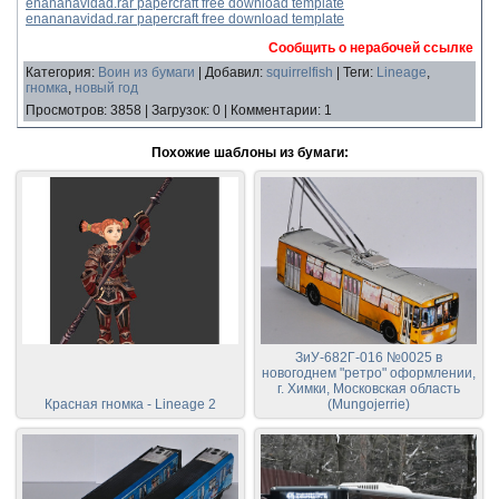
enananavidad.rar papercraft free download template
enananavidad.rar papercraft free download template
Сообщить о нерабочей ссылке
Категория
:
Воин из бумаги
|
Добавил
:
squirrelfish
|
Теги
:
Lineage
,
гномка
,
новый год
Просмотров
:
3858
|
Загрузок
:
0
|
Комментарии
:
1
Похожие шаблоны из бумаги:
ЗиУ-682Г-016 №0025 в
новогоднем "ретро" оформлении,
г. Химки, Московская область
Красная гномка - Lineage 2
(Mungojerrie)