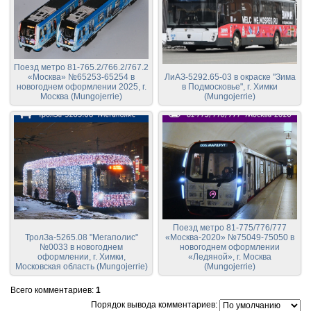
Поезд метро 81-765.2/766.2/767.2
«Москва» №65253-65254 в
ЛиАЗ-5292.65-03 в окраске "Зима
новогоднем оформлении 2025, г.
в Подмосковье", г. Химки
Москва (Mungojerrie)
(Mungojerrie)
Поезд метро 81-775/776/777
ТролЗа-5265.08 "Мегаполис"
«Москва-2020» №75049-75050 в
№0033 в новогоднем
новогоднем оформлении
оформлении, г. Химки,
«Ледяной», г. Москва
Московская область (Mungojerrie)
(Mungojerrie)
Всего комментариев
:
1
Порядок вывода комментариев: