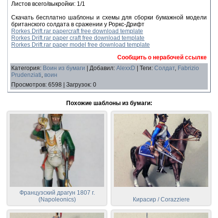
Листов всего/выкройки: 1/1
Скачать бесплатно шаблоны и схемы для сборки бумажной модели
британского солдата в сражении у Роркс-Дрифт
Rorkes Drift.rar papercraft free download template
Rorkes Drift.rar paper craft free download template
Rorkes Drift.rar paper model free download template
Сообщить о нерабочей ссылке
Категория
:
Воин из бумаги
|
Добавил
:
AlexxD
|
Теги
:
Солдат
,
Fabrizio
Prudenziati
,
воин
Просмотров
:
6598
|
Загрузок
:
0
Похожие шаблоны из бумаги:
Французский драгун 1807 г.
(Napoleonics)
Кирасир / Corazziere