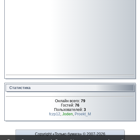
Статистика
Онлайн всего:
79
Гостей:
76
Пользователей:
3
fczp12
,
Joden
,
Proekt_M
Copyright «Только бумага»
© 2007-2026