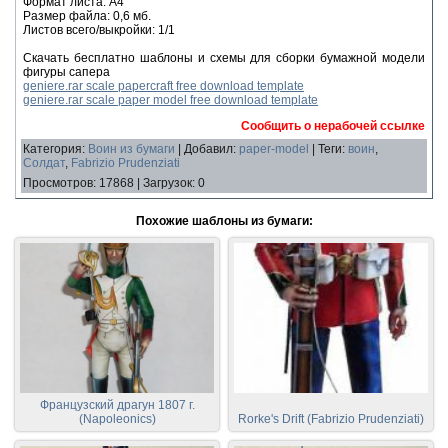
Формат листа: А4
Размер файла: 0,6 мб.
Листов всего/выкройки: 1/1
Скачать бесплатно шаблоны и схемы для сборки бумажной модели
фигуры сапера
geniere.rar scale papercraft free download template
geniere.rar scale paper model free download template
Сообщить о нерабочей ссылке
Категория
:
Воин из бумаги
|
Добавил
:
paper-model
|
Теги
:
воин
,
Солдат
,
Fabrizio Prudenziati
Просмотров
:
17868
|
Загрузок
:
0
Похожие шаблоны из бумаги:
Французский драгун 1807 г.
(Napoleonics)
Rorke's Drift (Fabrizio Prudenziati)