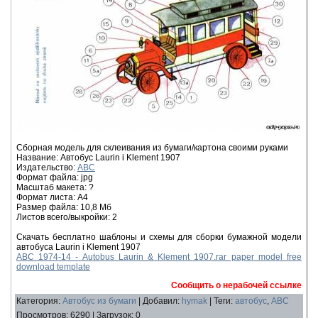
Сборная модель для склеивания из бумаги/картона своими руками
Название: Автобус Laurin i Klement 1907
Издательство:
ABC
Формат файла: jpg
Масштаб макета: ?
Формат листа: A4
Размер файла: 10,8 Мб
Листов всего/выкройки: 2
Скачать бесплатно шаблоны и схемы для сборки бумажной модели
автобуса Laurin i Klement 1907
ABC 1974-14 - Autobus Laurin & Klement 1907.rar paper model free
download template
Сообщить о нерабочей ссылке
Категория
:
Автобус из бумаги
|
Добавил
:
hymak
|
Теги
:
автобус
,
ABC
Просмотров
:
6290
|
Загрузок
:
0