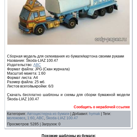
Сборная модель для склеивания из бумаги/картона своими руками
Название: Škoda-LIAZ 100.47
Издательство:
ABC
Формат файла: JPG (Скан журнала)
Масштаб макета: 1:60
Формат листа: А4
Размер файла: 25 мб.
Листов всего/выкройки: 6/3
Скачать бесплатно шаблоны и схемы для сборки бумажной модели
Škoda-LIAZ 100.47
Сообщить о нерабочей ссылке
Категория
:
Автоцистерна из бумаги
|
Добавил
:
hymak
|
Теги
:
молоковоз
,
1:60
,
ABC
,
Škoda-LIAZ 100.47
Просмотров
:
5285
|
Загрузок
:
0
Похожие шаблоны из бумаги: