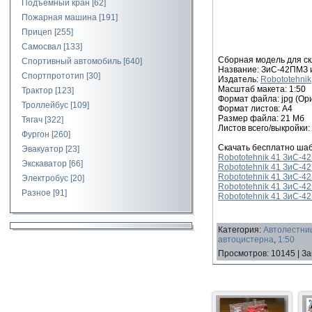
Подъемный кран
[62]
Пожарная машина
[191]
Прицеп
[255]
Самосвал
[133]
Сборная модель для ск
Спортивный автомобиль
[640]
Название: ЗиС-42ПМЗ 
Спортпрототип
[30]
Издатель:
Robototehnik
Масштаб макета: 1:50
Трактор
[123]
Формат файла: jpg (Ори
Троллейбус
[109]
Формат листов: A4
Размер файла: 21 Мб
Тягач
[322]
Листов всего/выкройки: 
Фургон
[260]
Скачать бесплатно ша
Эвакуатор
[23]
Robototehnik 41 ЗиС-42
Экскаватор
[66]
Robototehnik 41 ЗиС-42
Robototehnik 41 ЗиС-42
Электробус
[20]
Robototehnik 41 ЗиС-42
Разное
[91]
Robototehnik 41 ЗиС-42
Категория
:
Автолестниц
автоцистерна
,
1:50
Просмотров
:
10145
|
За