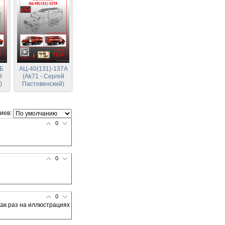
3Б
АЦ-40(131)-137A
й
(Ak71 - Сергей
)
Пастовенский)
иев:
0
0
0
как раз на иллюстрациях