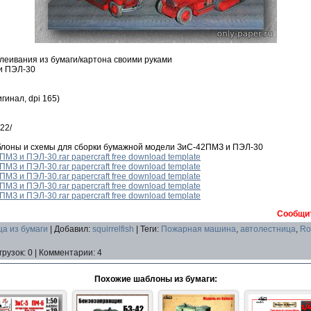
леивания из бумаги/картона своими руками
и ПЭЛ-30
гинал, dpi 165)
22/
блоны и схемы для сборки бумажной модели ЗиС-42ПМЗ и ПЭЛ-30
ПМЗ и ПЭЛ-30.rar papercraft free download template
ПМЗ и ПЭЛ-30.rar papercraft free download template
ПМЗ и ПЭЛ-30.rar papercraft free download template
ПМЗ и ПЭЛ-30.rar papercraft free download template
ПМЗ и ПЭЛ-30.rar papercraft free download template
Сообщит
а из бумаги
|
Добавил
:
squirrelfish
|
Теги
:
Пожарная машина
,
автолестница
,
Ro
грузок
:
0
|
Комментарии
:
4
Похожие шаблоны из бумаги: