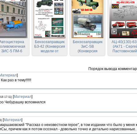
Автоцистерна
Бензозаправщик
Бензозаправщик
АЦ-40(130)-6
оливомоечная
БЗ-42 (Конверсия
ЗиС-5В
(Ak71 - Серге
ЗИС-5 ПМ-6
модели от
(Конверсия
Пастовенский
СССР 1938 г.
Robototehnik)
модели от
Robototehnik 39)
Robototehnik)
Порядок вывода комментар
Материал
]
ак раз в тему!!!!!!
[
Материал
]
018 17:11)
ро Чебурашку вспомнился
[
Материал
]
9)
аршаковский "Рассказ о неизвестном герое", в том издании что было у меня 
Сы, причем как я потом осознал - довольно точно и детально нарисованные.