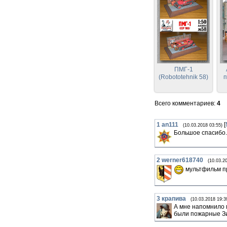
ПМГ-1
(Robototehnik 58)
п
(
Всего комментариев
:
4
1
an111
[
(10.03.2018 03:55)
Большое спасибо. К
2
werner618740
(10.03.2
мультфильм п
3
крапива
(10.03.2018 19:3
А мне напомнило м
были пожарные Зи