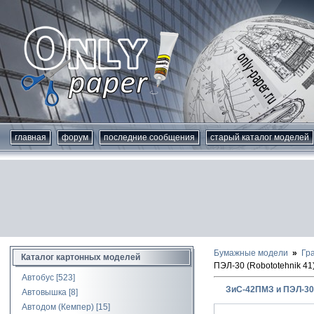
главная
форум
последние сообщения
старый каталог моделей
Бумажные модели
Гр
Каталог картонных моделей
ПЭЛ-30 (Robototehnik 41
Автобус
[523]
ЗиС-42ПМЗ и ПЭЛ-30 
Автовышка
[8]
Автодом (Кемпер)
[15]