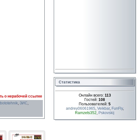
Статистика
Онлайн всего:
113
ь о нерабочей ссылке
Гостей:
108
bototehnik
,
ЗИС
,
Пользователей:
5
andrey06061965
,
Veikbar
,
FunFly
,
Ramzets352
,
Pskovskij