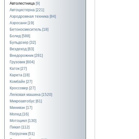
Автолестница
[9]
Автоцистерна
[221]
Аэродромная техника
[84]
Аэросани
[19]
Бетоносмеситель
[18]
Болид
[588]
Бульдозер
[32]
Вездеход
[83]
Внедорожник
[281]
Грузовик
[604]
Каток
[27]
Карета
[18]
Комбайн
[27]
Кроссовер
[27]
Легковая машина
[1520]
Микроавтобус
[61]
Минивэн
[17]
Мопед
[16]
Мотоцикл
[130]
Пикап
[112]
Погрузчик
[51]