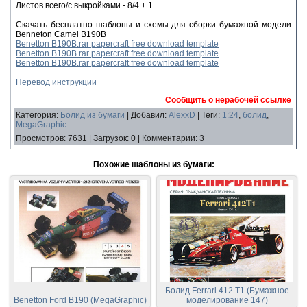
Листов всего/с выкройками - 8/4 + 1
Скачать бесплатно шаблоны и схемы для сборки бумажной модели
Benneton Camel B190B
Benetton B190B.rar papercraft free download template
Benetton B190B.rar papercraft free download template
Benetton B190B.rar papercraft free download template
Перевод инструкции
Сообщить о нерабочей ссылке
Категория
:
Болид из бумаги
|
Добавил
:
AlexxD
|
Теги
:
1:24
,
болид
,
MegaGraphic
Просмотров
:
7631
|
Загрузок
:
0
|
Комментарии
:
3
Похожие шаблоны из бумаги:
Болид Ferrari 412 T1 (Бумажное
Benetton Ford B190 (MegaGraphic)
моделирование 147)