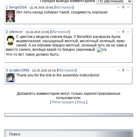
Порядок вывода комментариев:
1
SergeSSA
[
Материал
]
0
(11.04.2016 19:00)
Лет пять назад собирал такой, сходимость хорошая
2
silencer
[
Материал
]
0
(11.04.2016 22:00)
С цветом у модели совсем беда. У Benetton раскраска была
вырвиглазная: насыщеный желтый, кислотный зеленый, ярко-
синий. А на обложке бледно-желтый, зеленый чуть ли не хаки,а
вместо синего, вообще какой-то бледно сиреневый.
Что-то вот такое должно быть:
3
sculler1956
[
Материал
]
0
(31.05.2026 04:24)
Thank you for the link to the assembly instructions!
Добавлять комментарии могут только зарегистрированные
пользователи.
[
Регистрация
|
Вход
]
Поиск