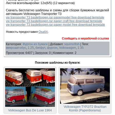
Листов всего/выкройки: 12x(6/5) (12 вариантов)
Скачать бесплатно шаблоны и схемы для сборки бумажных моделей
автомашин Volkswagen Transporter T3
vw transporter T3 bastelbogen.rar papermodel free download template
vw transporter T3 bastelbogen.rar paper craft free download template
vw transporter T3 bastelbogen.rar paper model free download template
Новость предоставил
Osa64
.
Сообщить о нерабочей ссылке
Категория
:
Фургон из бумаги
|
Добавил
:
squirrelfish
|
Теги
:
микроавтобус
,
1:25
,
бигфут
,
фургон
,
Volkswagen
,
1:35
Просмотров
:
6407
|
Загрузок
:
0
|
Комментарии
:
2
Похожие шаблоны из бумаги:
Volkswagen TYP2/T2 Brazilian
Volkswagen Bus De Luxe 1964
Kombi (Paperdiorama)