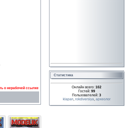
B
Статистика
Онлайн всего:
102
ь о нерабочей ссылке
Гостей:
99
Пользователей:
3
klapan
,
rokdiversiya
,
археолог