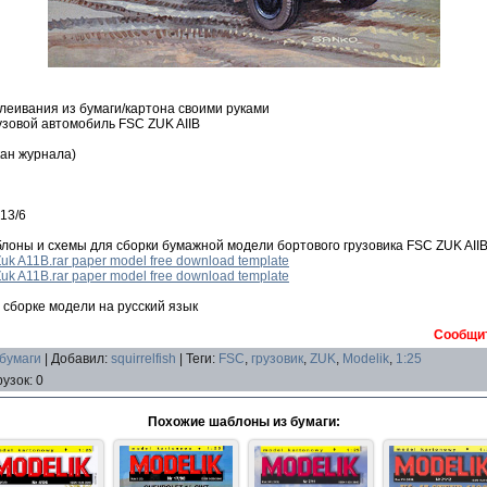
леивания из бумаги/картона своими руками
узовой автомобиль FSC ZUK AIIB
ан журнала)
 13/6
лоны и схемы для сборки бумажной модели бортового грузовика FSC ZUK AII
uk A11B.rar paper model free download template
uk A11B.rar paper model free download template
 сборке модели на русский язык
Сообщит
 бумаги
|
Добавил
:
squirrelfish
|
Теги
:
FSC
,
грузовик
,
ZUK
,
Modelik
,
1:25
рузок
:
0
Похожие шаблоны из бумаги: