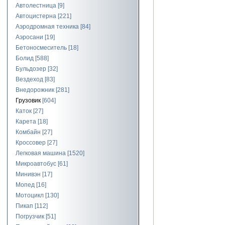
Автолестница
[9]
Автоцистерна
[221]
Аэродромная техника
[84]
Аэросани
[19]
Бетоносмеситель
[18]
Болид
[588]
Бульдозер
[32]
Вездеход
[83]
Внедорожник
[281]
Грузовик
[604]
Каток
[27]
Карета
[18]
Комбайн
[27]
Кроссовер
[27]
Легковая машина
[1520]
Микроавтобус
[61]
Минивэн
[17]
Мопед
[16]
Мотоцикл
[130]
Пикап
[112]
Погрузчик
[51]