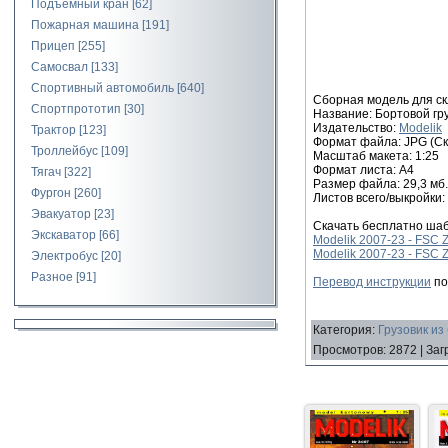
Подъемный кран
[62]
Пожарная машина
[191]
Прицеп
[255]
Самосвал
[133]
Спортивный автомобиль
[640]
Сборная модель для ск
Спортпрототип
[30]
Название: Бортовой гр
Издательство:
Modelik
Трактор
[123]
Формат файла: JPG (Ск
Троллейбус
[109]
Масштаб макета: 1:25
Формат листа: А4
Тягач
[322]
Размер файла: 29,3 мб.
Фургон
[260]
Листов всего/выкройки:
Эвакуатор
[23]
Скачать бесплатно шаб
Экскаватор
[66]
Modelik 2007-23 - FSC Z
Modelik 2007-23 - FSC Z
Электробус
[20]
Разное
[91]
Перевод инструкции
по
Категория
:
Грузовик из
Просмотров
:
2872
|
Заг