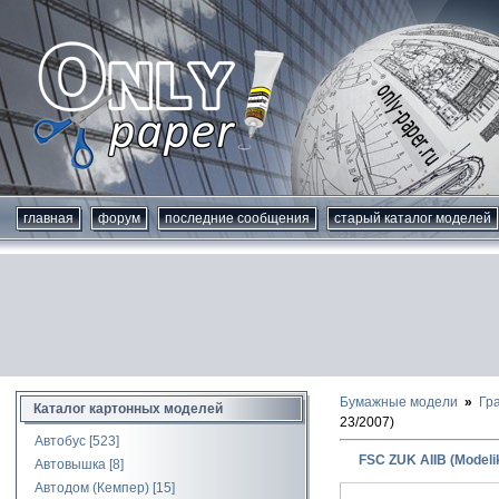
главная
форум
последние сообщения
старый каталог моделей
Бумажные модели
Гр
Каталог картонных моделей
23/2007)
Автобус
[523]
FSC ZUK AIIB (Modeli
Автовышка
[8]
Автодом (Кемпер)
[15]