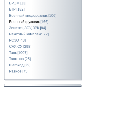
БРЭМ
[13]
БТР
[182]
Военный внедорожник
[106]
Военный грузовик
[166]
Зенитка, ЗСУ, ЗРК
[84]
Ракетный комплекс
[72]
РСЗО
[43]
САУ, СУ
[298]
Танк
[1007]
Танкетка
[25]
Шагоход
[29]
Разное
[75]