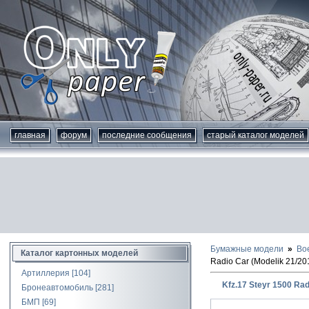
главная
форум
последние сообщения
старый каталог моделей
Бумажные модели
Во
Каталог картонных моделей
Radio Car (Modelik 21/20
Артиллерия
[104]
Kfz.17 Steyr 1500 Rad
Бронеавтомобиль
[281]
БМП
[69]