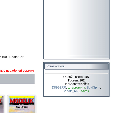
 1500 Radio Car
Статистика
ь о нерабочей ссылке
Онлайн всего:
107
Гостей:
102
Пользователей:
5
DIGGERR
,
Штурманяга
,
BoldSpirit
,
Vladis_668
,
Shrek