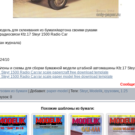
дель для склеивания из бумаги/картона своими руками
адиосвязи Kfz.17 Steyr 1500 Radio Car
ан журнала)
 24/10
лоны и схемы для сборки бумажной модели штабной автомашины Kfz.17 Steyr
 Steyr 1500 Radio Car.rar scale papercraft free download template
7 Steyr 1500 Radio Car.rar scale paper model free download template
Сообщит
зовик из бумаги
|
Добавил
:
paper-model
|
Теги
:
Steyr
,
Modelik
,
грузовик
,
1:25
рузок
:
0
Похожие шаблоны из бумаги: