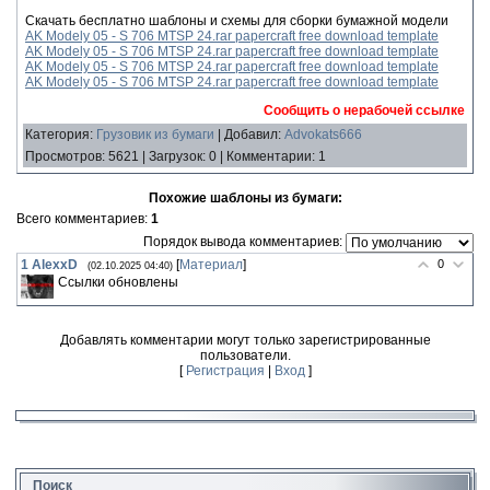
Скачать бесплатно шаблоны и схемы для сборки бумажной модели
AK Modely 05 - S 706 MTSP 24.rar papercraft free download template
AK Modely 05 - S 706 MTSP 24.rar papercraft free download template
AK Modely 05 - S 706 MTSP 24.rar papercraft free download template
AK Modely 05 - S 706 MTSP 24.rar papercraft free download template
Сообщить о нерабочей ссылке
Категория
:
Грузовик из бумаги
|
Добавил
:
Advokats666
Просмотров
:
5621
|
Загрузок
:
0
|
Комментарии
:
1
Похожие шаблоны из бумаги:
Всего комментариев
:
1
Порядок вывода комментариев:
1
AlexxD
[
Материал
]
0
(02.10.2025 04:40)
Ссылки обновлены
Добавлять комментарии могут только зарегистрированные
пользователи.
[
Регистрация
|
Вход
]
Поиск