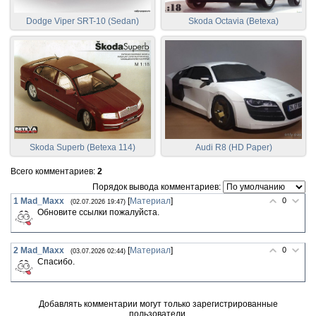
Dodge Viper SRT-10 (Sedan)
Skoda Octavia (Betexa)
Skoda Superb (Betexa 114)
Audi R8 (HD Paper)
Всего комментариев
:
2
Порядок вывода комментариев:
1
Mad_Maxx
[
Материал
]
0
(02.07.2026 19:47)
Обновите ссылки пожалуйста.
2
Mad_Maxx
[
Материал
]
0
(03.07.2026 02:44)
Спасибо.
Добавлять комментарии могут только зарегистрированные
пользователи.