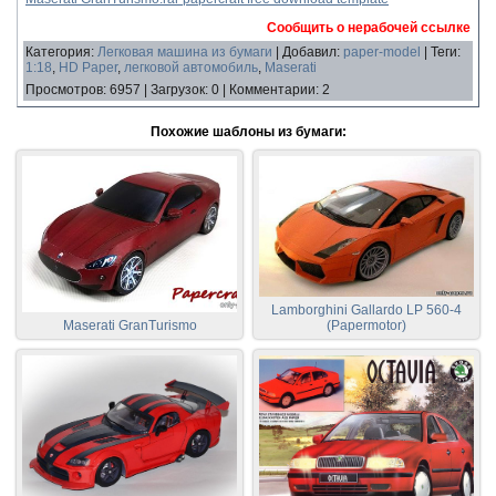
Сообщить о нерабочей ссылке
Категория
:
Легковая машина из бумаги
|
Добавил
:
paper-model
|
Теги
:
1:18
,
HD Paper
,
легковой автомобиль
,
Maserati
Просмотров
:
6957
|
Загрузок
:
0
|
Комментарии
:
2
Похожие шаблоны из бумаги:
Lamborghini Gallardo LP 560-4
Maserati GranTurismo
(Papermotor)