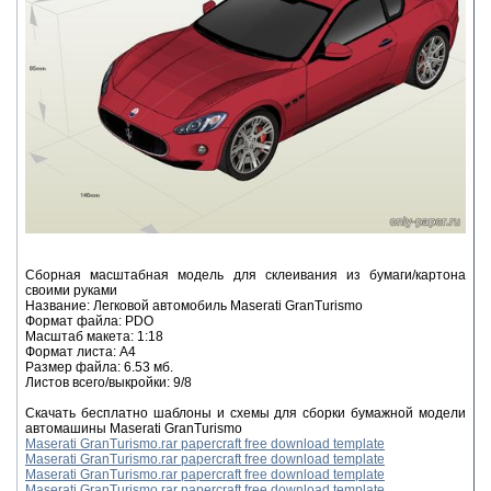
Сборная масштабная модель для склеивания из бумаги/картона
своими руками
Название: Легковой автомобиль Maserati GranTurismo
Формат файла: PDO
Масштаб макета: 1:18
Формат листа: А4
Размер файла: 6.53 мб.
Листов всего/выкройки: 9/8
Скачать бесплатно шаблоны и схемы для сборки бумажной модели
автомашины Maserati GranTurismo
Maserati GranTurismo.rar papercraft free download template
Maserati GranTurismo.rar papercraft free download template
Maserati GranTurismo.rar papercraft free download template
Maserati GranTurismo.rar papercraft free download template