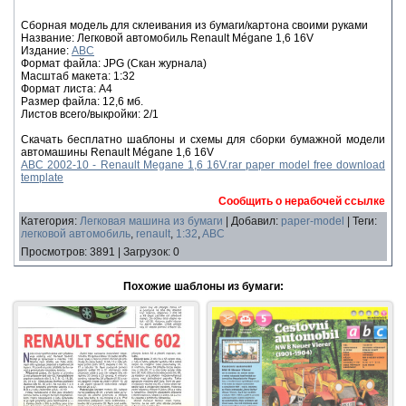
Сборная модель для склеивания из бумаги/картона своими руками
Название: Легковой автомобиль Renault Mégane 1,6 16V
Издание:
ABC
Формат файла: JPG (Скан журнала)
Масштаб макета: 1:32
Формат листа: А4
Размер файла: 12,6 мб.
Листов всего/выкройки: 2/1
Скачать бесплатно шаблоны и схемы для сборки бумажной модели
автомашины Renault Mégane 1,6 16V
ABC 2002-10 - Renault Megane 1,6 16V.rar paper model free download
template
Сообщить о нерабочей ссылке
Категория
:
Легковая машина из бумаги
|
Добавил
:
paper-model
|
Теги
:
легковой автомобиль
,
renault
,
1:32
,
ABC
Просмотров
:
3891
|
Загрузок
:
0
Похожие шаблоны из бумаги: