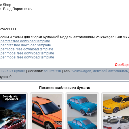
ar Shop
и: Влад Парахневич
 25/2x11+1
лоны и схемы для сборки бумажной модели автомашины Volkswagen Golf Mk.
percraft free download template
per craft free download template
apermodel free download template
aper model free download template
aper model free download template
Сообщит
шина из бумаги
|
Добавил
:
squirrelfish
|
Теги
:
Volkswagen
,
легковой автомобиль
рузок
:
0
Похожие шаблоны из бумаги: