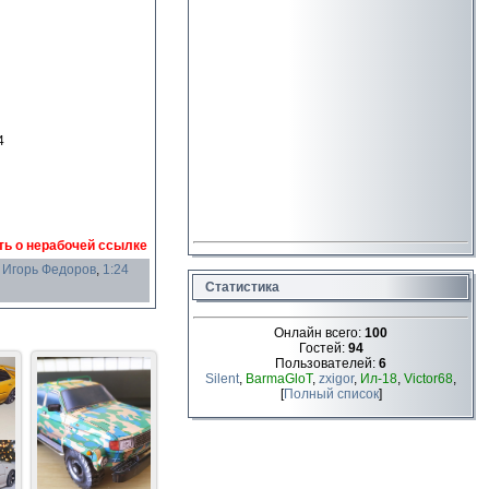
4
ь о нерабочей ссылке
,
Игорь Федоров
,
1:24
Статистика
Онлайн всего:
100
Гостей:
94
Пользователей:
6
Silent
,
BarmaGloT
,
zxigor
,
Ил-18
,
Victor68
,
[
Полный список
]