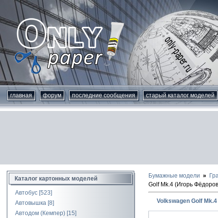
главная
форум
последние сообщения
старый каталог моделей
Бумажные модели
Гр
Каталог картонных моделей
Golf Mk.4 (Игорь Фёдоров
Автобус
[523]
Volkswagen Golf Mk.4
Автовышка
[8]
Автодом (Кемпер)
[15]