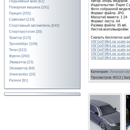
Автор: Игорь Фёдоров
Подъемный кран
[62]
Издательство: Paper C
Пожарная машина
[191]
Фото собранной модел
Формат файла: JPG
Прицеп
[255]
Масштаб макета: 1:24
Самосвал
[133]
Формат листа: А4
Размер файла: 35 мб.
Спортивный автомобиль
[640]
Листов всего/выкройки:
Спортпрототип
[30]
Скачать бесплатно шаб
Трактор
[123]
VW Golf Mk4.rar scale pa
Троллейбус
[109]
VW Golf Mk4.rar scale pa
VW Golf Mk4.rar scale p
Тягач
[322]
VW Golf Mk4.rar scale p
Фургон
[260]
VW Golf Mk4.rar scale p
Эвакуатор
[23]
Экскаватор
[66]
Категория
:
Легковая ма
Электробус
[20]
Просмотров
:
6013
|
Заг
Разное
[91]