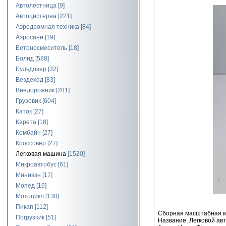
Автолестница
[9]
Автоцистерна
[221]
Аэродромная техника
[84]
Аэросани
[19]
Бетоносмеситель
[18]
Болид
[588]
Бульдозер
[32]
Вездеход
[83]
Внедорожник
[281]
Грузовик
[604]
Каток
[27]
Карета
[18]
Комбайн
[27]
Кроссовер
[27]
Легковая машина
[1520]
Микроавтобус
[61]
Минивэн
[17]
Мопед
[16]
Мотоцикл
[130]
Пикап
[112]
Сборная масштабная мо
Погрузчик
[51]
Название: Легковой авт