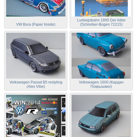
Ludwigsbahn 1895 Der Adler
VW Bora (Paper Inside)
(Schreiber-Bogen 72215)
Volkswagen Passat B5 restyling
Volkswagen 1600 (Кардан
(Alex Vibe)
Покрышкин)