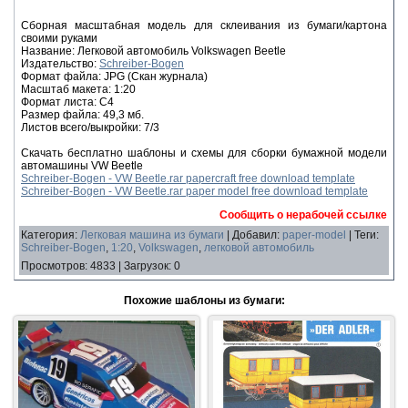
Сборная масштабная модель для склеивания из бумаги/картона
своими руками
Название: Легковой автомобиль Volkswagen Beetle
Издательство:
Schreiber-Bogen
Формат файла: JPG (Скан журнала)
Масштаб макета: 1:20
Формат листа: С4
Размер файла: 49,3 мб.
Листов всего/выкройки: 7/3
Скачать бесплатно шаблоны и схемы для сборки бумажной модели
автомашины VW Beetle
Schreiber-Bogen - VW Beetle.rar papercraft free download template
Schreiber-Bogen - VW Beetle.rar paper model free download template
Сообщить о нерабочей ссылке
Категория
:
Легковая машина из бумаги
|
Добавил
:
paper-model
|
Теги
:
Schreiber-Bogen
,
1:20
,
Volkswagen
,
легковой автомобиль
Просмотров
:
4833
|
Загрузок
:
0
Похожие шаблоны из бумаги: