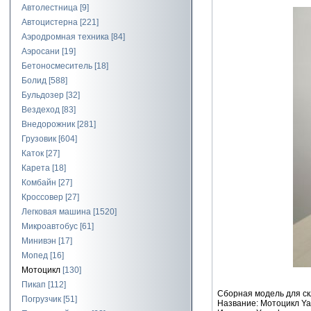
Автолестница
[9]
Автоцистерна
[221]
Аэродромная техника
[84]
Аэросани
[19]
Бетоносмеситель
[18]
Болид
[588]
Бульдозер
[32]
Вездеход
[83]
Внедорожник
[281]
Грузовик
[604]
Каток
[27]
Карета
[18]
Комбайн
[27]
Кроссовер
[27]
Легковая машина
[1520]
Микроавтобус
[61]
Минивэн
[17]
Мопед
[16]
Мотоцикл
[130]
Пикап
[112]
Сборная модель для ск
Погрузчик
[51]
Название: Мотоцикл Ya