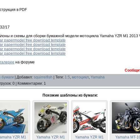
струкция в PDF
 32/17
лоны и схемы для сборки бумажной модели мотоцикла Yamaha YZR M1 2013 Va
r papermodel free download template
r papermodel free download template
r papermodel free download template
r papermodel free download template
галерее
на форуме
Сообщит
 бумаги
|
Добавил
:
squirrelfish
|
Теги
:
1:5
,
мотоцикл
,
Yamaha
грузок
:
0
|
Комментарии
:
1
Похожие шаблоны из бумаги:
amaha YZR M1
Yamaha YZR M1
Yamaha YZR M1
Yamaha MT-1