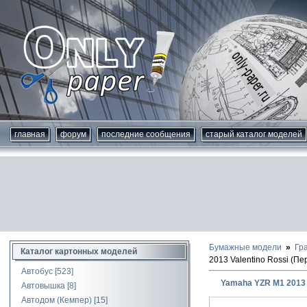
главная
форум
последние сообщения
старый каталог моделей
Бумажные модели
Гр
Каталог картонных моделей
2013 Valentino Rossi (П
Автобус
[523]
Yamaha YZR M1 2013 
Автовышка
[8]
Автодом (Кемпер)
[15]