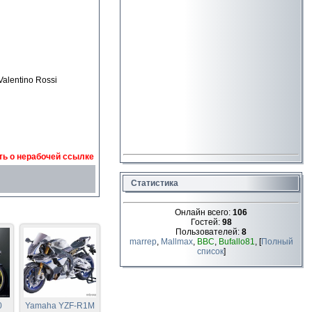
lentino Rossi
ь о нерабочей ссылке
Статистика
Онлайн всего:
106
Гостей:
98
Пользователей:
8
marrep
,
Mallmax
,
ВВС
,
Bufallo81
, [
Полный
список
]
0
Yamaha YZF-R1M