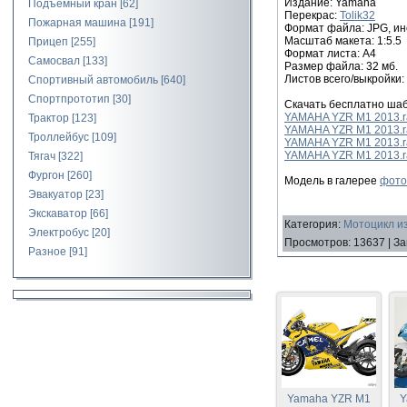
Издание: Yamaha
Подъемный кран
[62]
Перекрас:
Tolik32
Пожарная машина
[191]
Формат файла: JPG, ин
Масштаб макета: 1:5.5
Прицеп
[255]
Формат листа: А4
Самосвал
[133]
Размер файла: 32 мб.
Листов всего/выкройки:
Спортивный автомобиль
[640]
Спортпрототип
[30]
Скачать бесплатно шаб
YAMAHA YZR M1 2013.ra
Трактор
[123]
YAMAHA YZR M1 2013.ra
Троллейбус
[109]
YAMAHA YZR M1 2013.ra
YAMAHA YZR M1 2013.ra
Тягач
[322]
Фургон
[260]
Модель в галерее
фото
Эвакуатор
[23]
Экскаватор
[66]
Категория
:
Мотоцикл из
Электробус
[20]
Просмотров
:
13637
|
За
Разное
[91]
Yamaha YZR M1
Y