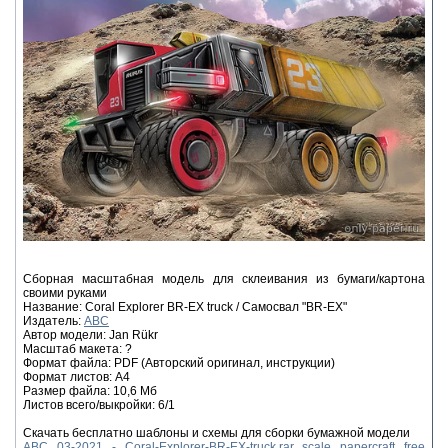
Сборная масштабная модель для склеивания из бумаги/картона
своими руками
Название: Coral Explorer BR-EX truck / Самосвал "BR-EX"
Издатель:
ABC
Автор модели: Jan Rükr
Масштаб макета: ?
Формат файла: PDF (Авторский оригинал, инструкции)
Формат листов: A4
Размер файла: 10,6 Мб
Листов всего/выкройки: 6/1
Скачать бесплатно шаблоны и схемы для сборки бумажной модели
ABC 03-2021 - Coral-Explorer-BR-EX-truck.rar scale papercraft free