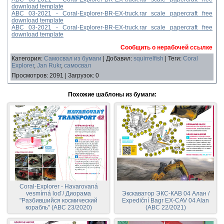
download template
ABC 03-2021 - Coral-Explorer-BR-EX-truck.rar scale papercraft free
download template
ABC 03-2021 - Coral-Explorer-BR-EX-truck.rar scale papercraft free
download template
Сообщить о нерабочей ссылке
Категория
:
Самосвал из бумаги
|
Добавил
:
squirrelfish
|
Теги
:
Coral
Explorer
,
Jan Rukr
,
самосвал
Просмотров
:
2091
|
Загрузок
:
0
Похожие шаблоны из бумаги:
Coral-Explorer - Havarovaná
vesmírná loď / Диорама
Экскаватор ЭКС-КАВ 04 Алан /
"Разбившийся космический
Expediční Bagr EX-CAV 04 Alan
корабль" (ABC 23/2020)
(ABC 22/2021)