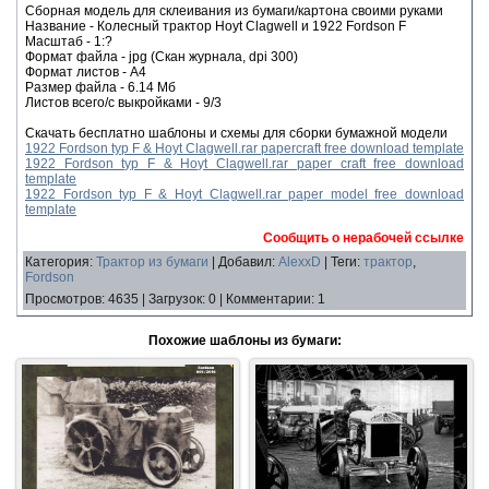
Сборная модель для склеивания из бумаги/картона своими руками
Название - Колесный трактор Hoyt Clagwell и 1922 Fordson F
Масштаб - 1:?
Формат файла - jpg (Скан журнала, dpi 300)
Формат листов - A4
Размер файла - 6.14 Мб
Листов всего/с выкройками - 9/3
Скачать бесплатно шаблоны и схемы для сборки бумажной модели
1922 Fordson typ F & Hoyt Clagwell.rar papercraft free download template
1922 Fordson typ F & Hoyt Clagwell.rar paper craft free download
template
1922 Fordson typ F & Hoyt Clagwell.rar paper model free download
template
Сообщить о нерабочей ссылке
Категория
:
Трактор из бумаги
|
Добавил
:
AlexxD
|
Теги
:
трактор
,
Fordson
Просмотров
:
4635
|
Загрузок
:
0
|
Комментарии
:
1
Похожие шаблоны из бумаги: