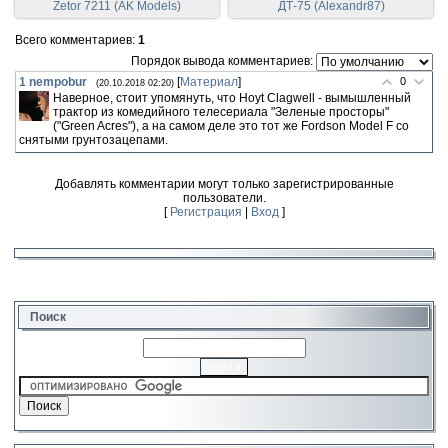
Zetor 7211 (AK Models)
ДТ-75 (Alexandr87)
Всего комментариев
:
1
Порядок вывода комментариев:
1
nempobur
[
Материал
]
0
(20.10.2018 02:20)
Наверное, стоит упомянуть, что Hoyt Clagwell - вымышленный
трактор из комедийного телесериала "Зеленые просторы"
("Green Acres"), а на самом деле это тот же Fordson Model F со
снятыми грунтозацепами.
Добавлять комментарии могут только зарегистрированные
пользователи.
[
Регистрация
|
Вход
]
Поиск