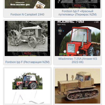
Fordson typ F «Красный
Fordson N Campbell 1940
путиловец» (Перекрас NZM)
Wladimiriec T-25A (Answer KS
Fordson typ F (Реставрация NZM)
2022-06)