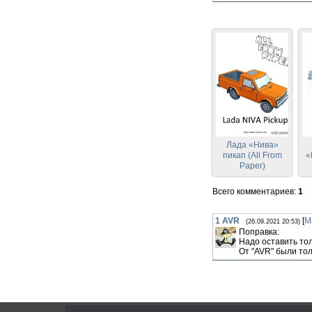
Лада «Нива»
пикап (All From
«
Paper)
Всего комментариев
:
1
1
AVR
[
М
(26.09.2021 20:53)
Поправка:
Надо оставить тол
От "AVR" были тол