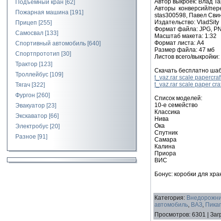
Автор выкроек: Влад Т
Подъемный кран
[62]
Авторы конверсий/пер
Пожарная машина
[191]
stas300598, Павел Свинин
Издательство: VladSity
Прицеп
[255]
Формат файла: JPG, P
Самосвал
[133]
Масштаб макета: 1:32
Формат листа: А4
Спортивный автомобиль
[640]
Размер файла: 47 мб
Спортпрототип
[30]
Листов всего/выкройки:
Трактор
[123]
Скачать бесплатно ша
Троллейбус
[109]
t_vaz.rar scale papercra
t_vaz.rar scale paper cr
Тягач
[322]
Фургон
[260]
Список моделей:
10-е семейство
Эвакуатор
[23]
Классика
Экскаватор
[66]
Нива
Ока
Электробус
[20]
Спутник
Разное
[91]
Самара
Калина
Приора
ВИС
Бонус: коробки для хра
Категория
:
Внедорожни
автомобиль
,
ВАЗ
,
Пика
Просмотров
:
6301
|
Заг