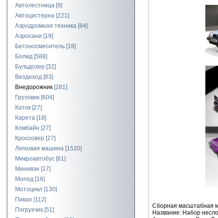
Автолестница
[9]
Автоцистерна
[221]
Аэродромная техника
[84]
Аэросани
[19]
Бетоносмеситель
[18]
Болид
[588]
Бульдозер
[32]
Вездеход
[83]
Внедорожник
[281]
Грузовик
[604]
Каток
[27]
Карета
[18]
Комбайн
[27]
Кроссовер
[27]
Легковая машина
[1520]
Микроавтобус
[61]
Минивэн
[17]
Мопед
[16]
Мотоцикл
[130]
Пикап
[112]
Сборная масштабная мо
Погрузчик
[51]
Название: Набор несл