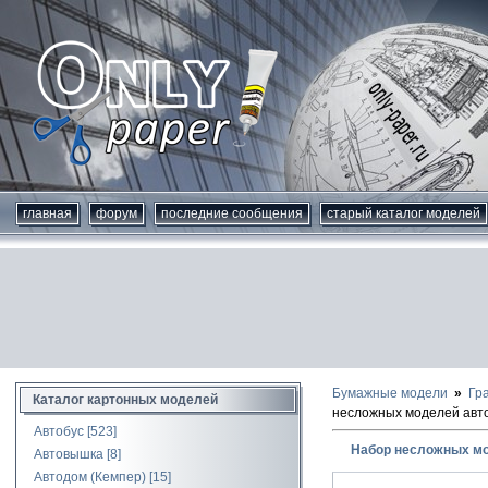
главная
форум
последние сообщения
старый каталог моделей
Бумажные модели
Гр
Каталог картонных моделей
несложных моделей авто
Автобус
[523]
Набор несложных мод
Автовышка
[8]
Автодом (Кемпер)
[15]