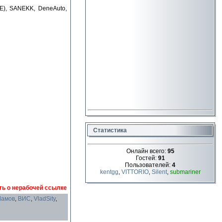
RE), SANEKK, DeneAuto,
Статистика
Онлайн всего:
95
Гостей:
91
Пользователей:
4
kentgg
,
VITTORIO
,
Silent
,
submariner
ь о нерабочей ссылке
Шамов
,
ВИС
,
VladSity
,