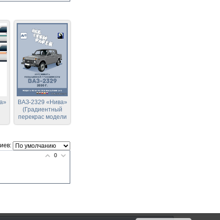
а»
ВАЗ-2329 «Нива»
(Градиентный
перекрас модели
All From Paper)
й
ли
иев:
)
0