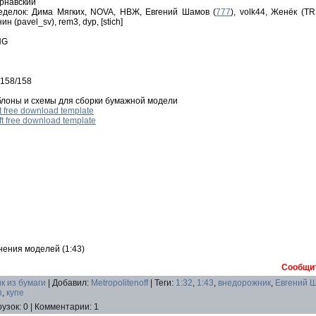
арнавский
еделок: Дима Мягких, NOVA, НВЖ, Евгений Шамов (
777
), volk44, Женёк (T
 (pavel_sv), rem3, dyp, [stich]
NG
 158/158
блоны и схемы для сборки бумажной модели
ft free download template
aft free download template
нения моделей (1:43)
Сообщит
к из бумаги
|
Добавил
:
Metropolitenoff
|
Теги
:
1:32
,
1:43
,
внедорожник
,
Евгений 
п
,
купе
рузок
:
0
|
Комментарии
:
1