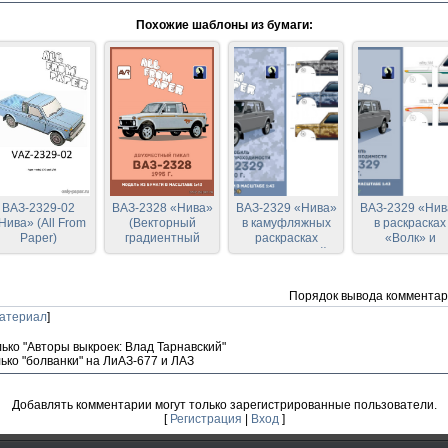
Похожие шаблоны из бумаги:
ВАЗ-2329-02
ВАЗ-2328 «Нива»
ВАЗ-2329 «Нива»
ВАЗ-2329 «Нив
Нива» (All From
(Векторный
в камуфляжных
в раскрасках
Paper)
градиентный
раскрасках
«Волк» и
перекрас модели
(Градиентный
«Медведь»
All From Paper)
перекрас модели
(Градиентны
All From Paper)
перекрас моде
Порядок вывода комментар
All From Paper
атериал
]
ько "Авторы выкроек: Влад Тарнавский"
ько "болванки" на ЛиАЗ-677 и ЛАЗ
Добавлять комментарии могут только зарегистрированные пользователи.
[
Регистрация
|
Вход
]