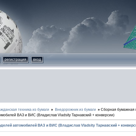
регистрация
вход
ажданская техника из бумаги
Внедорожник из бумаги
Сборная бумажная 
мобилей ВАЗ и ВИС (Владислав Vladsity Тарнавский + конверсии)
елей автомобилей ВАЗ и ВИС (Владислав Vladsity Тарнавский + конверси