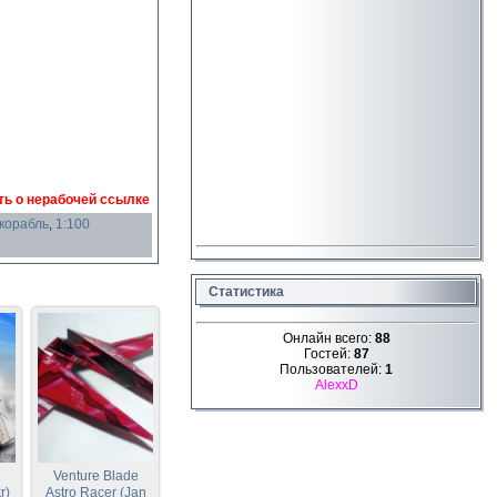
ь о нерабочей ссылке
корабль
,
1:100
Статистика
Онлайн всего:
88
Гостей:
87
Пользователей:
1
AlexxD
Venture Blade
r)
Astro Racer (Jan