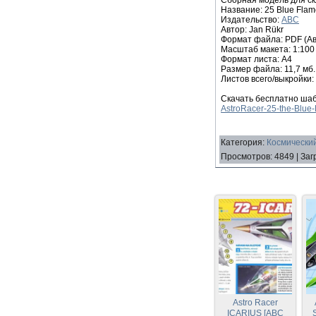
Название: 25 Blue Flame
Издательство:
ABC
Автор: Jan Rükr
Формат файла: PDF (Ав
Масштаб макета: 1:100
Формат листа: А4
Размер файла: 11,7 мб.
Листов всего/выкройки: 
Скачать бесплатно шабл
AstroRacer-25-the-Blue-
Категория
:
Космический
Просмотров
:
4849
|
Заг
Astro Racer
ICARIUS [ABC