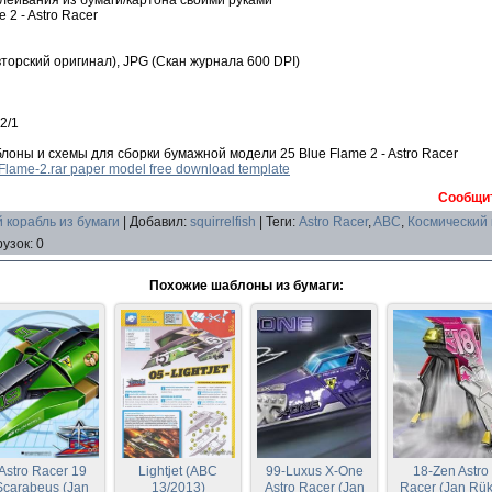
 2 - Astro Racer
торский оригинал), JPG (Скан журнала 600 DPI)
2/1
оны и схемы для сборки бумажной модели 25 Blue Flame 2 - Astro Racer
Flame-2.rar paper model free download template
Сообщит
 корабль из бумаги
|
Добавил
:
squirrelfish
|
Теги
:
Astro Racer
,
ABC
,
Космический 
рузок
:
0
Похожие шаблоны из бумаги:
Astro Racer 19
Lightjet (ABC
99-Luxus X-One
18-Zen Astro
Scarabeus (Jan
13/2013)
Astro Racer (Jan
Racer (Jan Rük