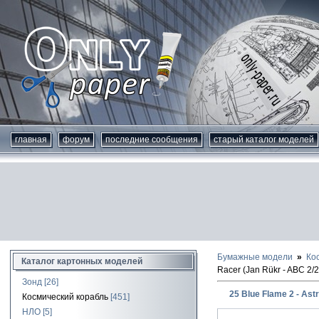
главная
форум
последние сообщения
старый каталог моделей
Бумажные модели
Ко
Каталог картонных моделей
Racer (Jan Rükr - ABC 2/
Зонд
[26]
25 Blue Flame 2 - Ast
Космический корабль
[451]
НЛО
[5]