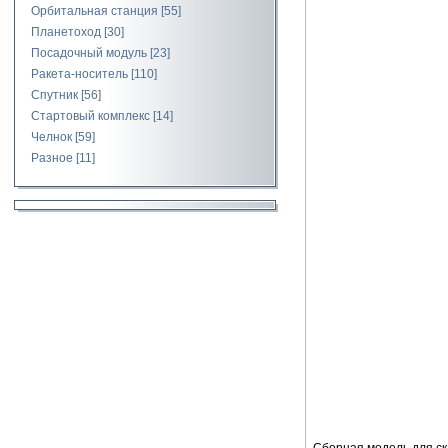
Орбитальная станция
[55]
Планетоход
[30]
Посадочный модуль
[23]
Ракета-носитель
[110]
Спутник
[56]
Стартовый комплекс
[14]
Челнок
[59]
Разное
[11]
Сборная модель для ск