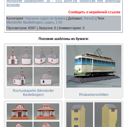
Mondorfer Bastelbogen 38 - VSS Bonn.rar papercraft free download
template
Сообщить о нерабочей ссылке
Категория
:
Научное судно из бумаги
|
Добавил
:
AlexxD
|
Теги
:
Mondorfer Bastelbogen
,
судно
,
1:50
Просмотров
:
6587
|
Загрузок
:
0
|
Комментарии
:
3
Похожие шаблоны из бумаги:
Rochuskapelle (Mondorfer
Bastelbogen)
Rhabarberschlitten