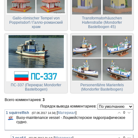
Gallo-römischer Tempel von
Transformatorhäuschen
Poppelsdorf / Галло-романский
Hafenstraße (Mondorfer
храм
Bastelbogen 45)
ПС-337 (Перекрас Mondorfer
Personenfähre Marienfels
Bastelbogen)
(Mondorfer Bastelbogen)
Всего комментариев
:
3
Порядок вывода комментариев:
1
squirrelfish
[
Материал
]
0
(07.06.2017 14:34)
Buoy-maintenance vessel - Лоцмейстерское гидрографическое
судно.
0