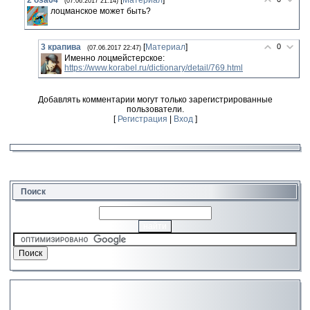
2
osa64
[
Материал
]
(07.06.2017 21:14)
лоцманское может быть?
3
крапива
[
Материал
]
0
(07.06.2017 22:47)
Именно лоцмейстерское:
https://www.korabel.ru/dictionary/detail/769.html
Добавлять комментарии могут только зарегистрированные
пользователи.
[
Регистрация
|
Вход
]
Поиск