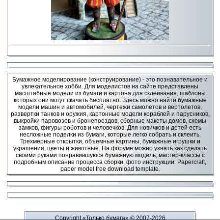
Бумажное моделирование (конструирование) - это познавательное и
увлекательное хобби. Для моделистов на сайте представлены
масштабные модели из бумаги и картона для склеивания, шаблоны
которых они могут скачать бесплатно. Здесь можно найти бумажные
модели машин и автомобилей, чертежи самолетов и вертолетов,
развертки танков и оружия, картонные модели кораблей и парусников,
выкройки паровозов и бронепоездов, сборные макеты домов, схемы
замков, фигуры роботов и человечков. Для новичков и детей есть
несложные поделки из бумаги, которые легко собрать и склеить.
Трехмерные открытки, объемные картины, бумажные игрушки и
украшения, цветы и животные. На форуме можно узнать как сделать
своими руками понравившуюся бумажную модель, мастер-классы с
подробным описание процесса сборки, фото инструкции. Papercraft,
paper model free download template.
Copyright «Только бумага»
© 2007-2026