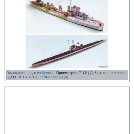
Подводная лодка из бумаги
|
Просмотров:
7108
|
Добавил:
paper-model
|
Дата:
10.07.2015
|
Комментарии (0)