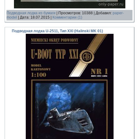
Подводная лодка из бумаги
|
Просмотров:
10388
|
Добавил:
paper-
model
|
Дата:
18.07.2015
|
Комментарии (1)
Подводная лодка U-2511, Тип XXI (Halinski MK 01)