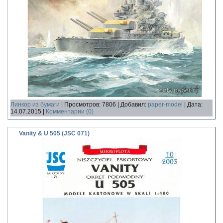
Линкор из бумаги
|
Просмотров:
7806
|
Добавил:
paper-model
|
Дата:
14.07.2015
|
Комментарии (0)
Vanity & U 505 (JSC 071)