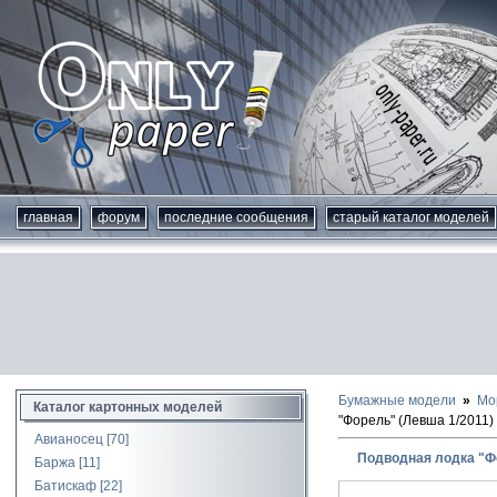
главная
форум
последние сообщения
старый каталог моделей
Бумажные модели
Мо
Каталог картонных моделей
"Форель" (Левша 1/2011)
Авианосец
[70]
Подводная лодка "Фо
Баржа
[11]
Батискаф
[22]