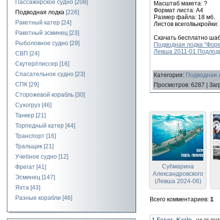
Пассажирское судно
[208]
Масштаб макета: ?
Формат листа: А4
Подводная лодка
[226]
Размер файла: 18 мб.
Ракетный катер
[24]
Листов всего/выкройки: 
Ракетный эсминец
[23]
Скачать бесплатно шаб
Рыболовное судно
[29]
Подводная лодка "Форел
Левша 2011-01 Подлодка
СВП
[24]
Скутер/глиссер
[16]
Спасательное судно
[23]
Категория
:
Подводная л
СПК
[29]
Просмотров
:
6287
|
Заг
Сторожевой корабль
[30]
Сухогруз
[46]
Танкер
[21]
Торпедный катер
[44]
Транспорт
[16]
Тральщик
[21]
Учебное судно
[12]
Субмарина
Фрегат
[41]
Александровского
Эсминец
[147]
(Левша 2024-06)
Яхта
[43]
П
Щ-
Разные корабли
[46]
Всего комментариев
:
1
1
Faser_Karlo