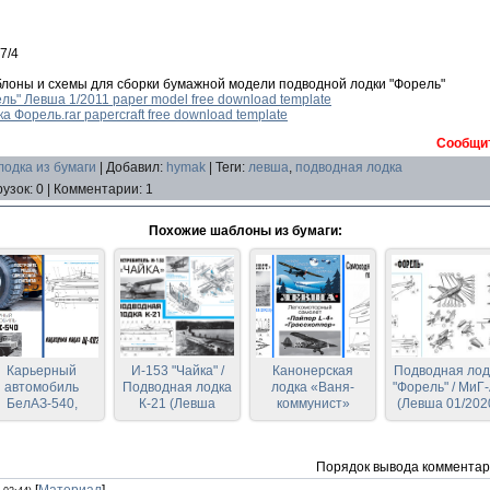
7/4
лоны и схемы для сборки бумажной модели подводной лодки "Форель"
ь" Левша 1/2011 paper model free download template
 Форель.rar papercraft free download template
Сообщит
одка из бумаги
|
Добавил
:
hymak
|
Теги
:
левша
,
подводная лодка
рузок
:
0
|
Комментарии
:
1
Похожие шаблоны из бумаги:
Карьерный
И-153 "Чайка" /
Канонерская
Подводная лод
автомобиль
Подводная лодка
лодка «Ваня-
"Форель" / МиГ
БелАЗ-540,
К-21 (Левша
коммунист»
(Левша 01/202
одводная лодка
10/2022)
(Часть 2) / Piper L-
402 (Левша 05-
4 Grasshopper /
2023)
Подводная лодка
Порядок вывода комментар
(Левша 12/2021)
[
Материал
]