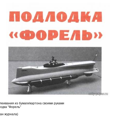
леивания из бумаги/картона своими руками
одка "Форель"
ан журнала)