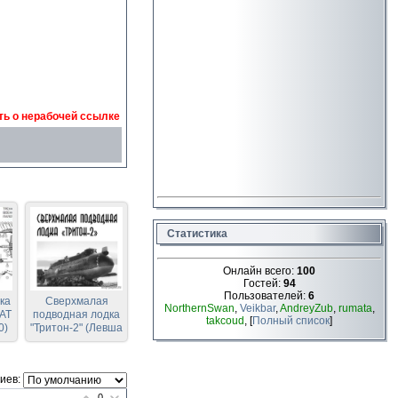
ь о нерабочей ссылке
Статистика
Онлайн всего:
100
Гостей:
94
Пользователей:
6
ка
Сверхмалая
NorthernSwan
,
Veikbar
,
AndreyZub
,
rumata
,
-АТ
подводная лодка
takcoud
, [
Полный список
]
0)
"Тритон-2" (Левша
2019-11)
иев:
0