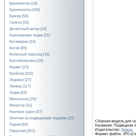
Бронекатер
[10]
Броненосец
[106]
Буксир
[50]
Галеон
[32]
Десантный катер
[28]
Канонерская лодка
[31]
Катамаран
[24]
Катер
[85]
Колесный пароход
[43]
Контейнеровоз
[10]
Корвет
[23]
Крейсер
[202]
Ледокол
[27]
Линкор
[117]
Лодка
[65]
Миноносец
[25]
Монитор
[32]
Научное судно
[37]
Охотник за подводными лодками
[19]
Сборная модель для ск
Паром
[65]
Название: Подводная л
Издательство:
Левша
Парусник
[261]
Формат файла: JPG (Ск