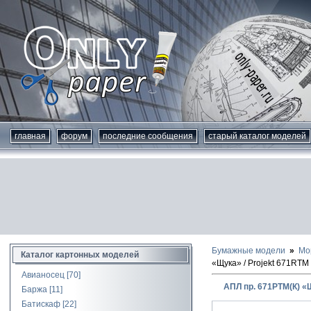
главная
форум
последние сообщения
старый каталог моделей
Бумажные модели
Мо
Каталог картонных моделей
«Щука» / Projekt 671RTM
Авианосец
[70]
АПЛ пр. 671РТМ(К) «Щ
Баржа
[11]
Батискаф
[22]