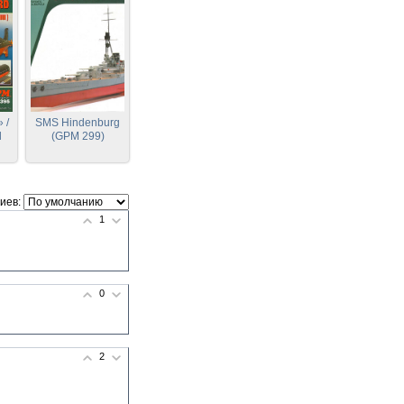
 /
SMS Hindenburg
d
(GPM 299)
иев:
1
0
2