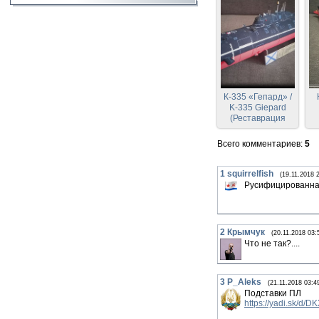
К-335 «Гепард» /
K-335 Giepard
(Реставрация
GPM 395)
Всего комментариев
:
5
1
squirrelfish
(19.11.2018 
Русифицированная
2
Крымчук
(20.11.2018 03:
Что не так?....
3
P_Aleks
(21.11.2018 03:4
Подставки ПЛ
https://yadi.sk/d/D