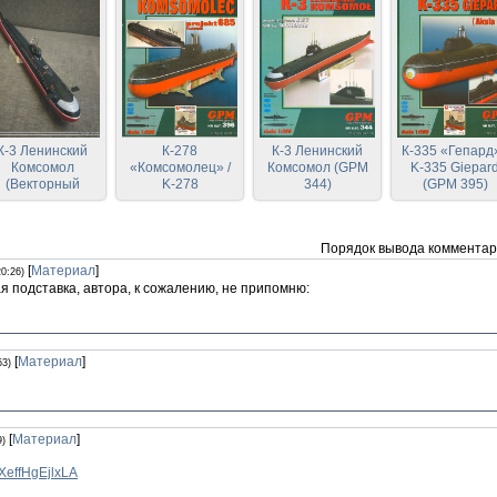
К-3 Ленинский
К-278
К-3 Ленинский
К-335 «Гепард»
Комсомол
«Комсомолец» /
Комсомол (GPM
K-335 Giepar
(Векторный
K-278
344)
(GPM 395)
перекрас GPM
Komsomolec [GPM
344)
396]
Порядок вывода комментар
[
Материал
]
20:26)
 подставка, автора, к сожалению, не припомню:
[
Материал
]
53)
[
Материал
]
9)
KXeffHgEjlxLA