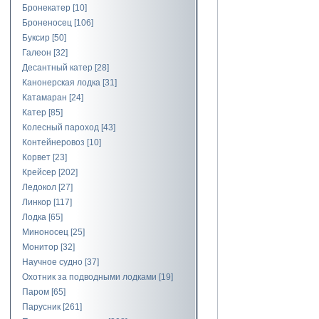
Бронекатер
[10]
Броненосец
[106]
Буксир
[50]
Галеон
[32]
Десантный катер
[28]
Канонерская лодка
[31]
Катамаран
[24]
Катер
[85]
Колесный пароход
[43]
Контейнеровоз
[10]
Корвет
[23]
Крейсер
[202]
Ледокол
[27]
Линкор
[117]
Лодка
[65]
Миноносец
[25]
Монитор
[32]
Научное судно
[37]
Охотник за подводными лодками
[19]
Паром
[65]
Парусник
[261]