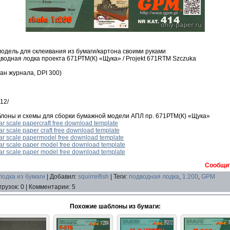
дель для склеивания из бумаги/картона своими руками
водная лодка проекта 671РТМ(К) «Щука» / Projekt 671RTM Szczuka
ан журнала, DPI 300)
12/
лоны и схемы для сборки бумажной модели АПЛ пр. 671РТМ(К) «Щука»
r scale papercraft free download template
r scale paper craft free download template
ar scale papermodel free download template
r scale paper model free download template
r scale paper model free download template
Сообщит
одка из бумаги
|
Добавил
:
squirrelfish
|
Теги
:
подводная лодка
,
1:200
,
GPM
грузок
:
0
|
Комментарии
:
5
Похожие шаблоны из бумаги: