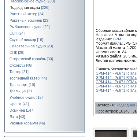
Пассажирское судно
[208]
Подводная лодка
[226]
Ракетный катер
[24]
Ракетный эсминец
[23]
Рыболовное судно
[29]
Сборная масштабная мо
СВП
[24]
Название: Атомная под
Издание:
GPM
Скутер/глиссер
[16]
Формат файла: JPG (Ск
Спасательное судно
[23]
Масштаб макета: 1:200
Формат листа: А4
СПК
[29]
Размер файла: 28,5 мб.
Сторожевой корабль
[30]
Листов всего/выкройки: 
Сухогруз
[46]
Скачать бесплатно шаб
Танкер
[21]
GPM-414 - Pr.671 RTM.ra
GPM-414 - Pr.671 RTM.ra
Торпедный катер
[44]
GPM-414 - Pr.671 RTM.r
Транспорт
[16]
GPM-414 - Pr.671 RTM.ra
GPM-414 - Pr.671 RTM.ra
Тральщик
[21]
Учебное судно
[12]
Фрегат
[41]
Категория
:
Подводная л
Эсминец
[147]
Просмотров
:
16348
|
За
Яхта
[43]
Разные корабли
[46]