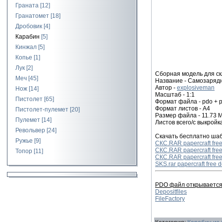
Граната
[12]
Гранатомет
[18]
Дробовик
[4]
Карабин
[5]
Кинжал
[5]
Копье
[1]
Лук
[2]
Сборная модель для ск
Меч
[45]
Название - Самозаряд
Автор -
explosiveman
Нож
[14]
Масштаб - 1:1
Пистолет
[65]
Формат файла - pdo + p
Формат листов - A4
Пистолет-пулемет
[20]
Размер файла - 11.73 
Пулемет
[14]
Листов всего/с выкройк
Револьвер
[24]
Скачать бесплатно ша
Ружье
[9]
СКС.RAR papercraft fre
СКС.RAR papercraft fre
Топор
[11]
СКС.RAR papercraft fre
SKS.rar papercraft free
PDO файл открывается 
Depositfiles
FileFactory