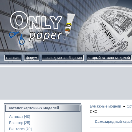
главная
форум
последние сообщения
старый каталог моделей
Бумажные модели
Ор
Каталог картонных моделей
СКС
Автомат
[40]
Самозарядный караб
Бластер
[25]
Винтовка
[70]