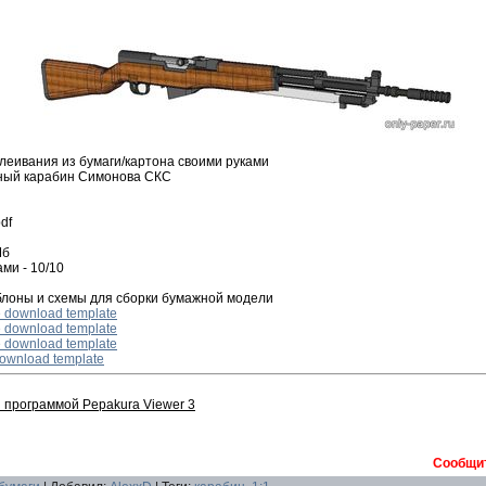
леивания из бумаги/картона своими руками
ный карабин Симонова СКС
df
Мб
ами - 10/10
блоны и схемы для сборки бумажной модели
e download template
e download template
e download template
 download template
программой Pepakura Viewer 3
Сообщит