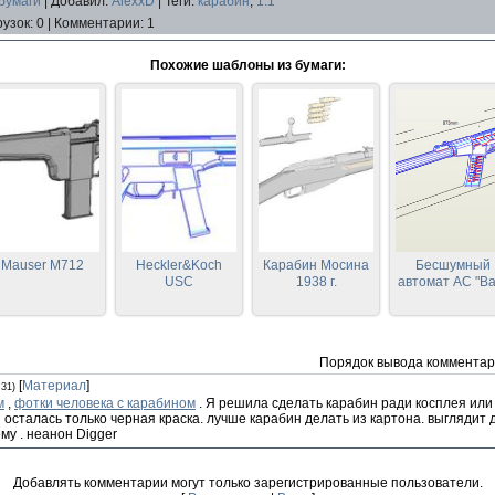
бумаги
|
Добавил
:
AlexxD
|
Теги
:
карабин
,
1:1
рузок
:
0
|
Комментарии
:
1
Похожие шаблоны из бумаги:
Mauser M712
Heckler&Koch
Карабин Мосина
Бесшумный
USC
1938 г.
автомат АС "Ва
Порядок вывода комментар
[
Материал
]
:31)
м
,
фотки человека с карабином
. Я решила сделать карабин ради косплея или 
осталась только черная краска. лучше карабин делать из картона. выглядит
ему . неанон Digger
Добавлять комментарии могут только зарегистрированные пользователи.