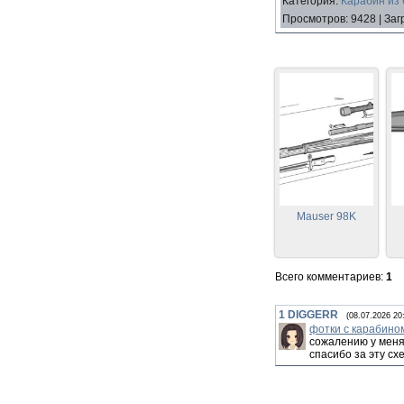
Категория
:
Карабин из 
Просмотров
:
9428
|
Заг
Mauser 98K
Всего комментариев
:
1
1
DIGGERR
(08.07.2026 20
фотки с карабино
сожалению у меня 
спасибо за эту сх