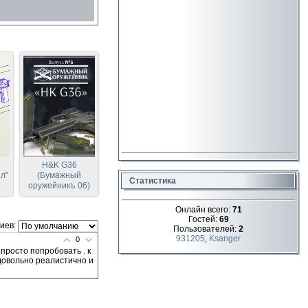
H&K G36
л"
(Бумажный
Статистика
оружейникъ 06)
Онлайн всего:
71
Гостей:
69
иев:
Пользователей:
2
931205
,
Ksanger
0
просто попробовать . к
 довольно реалистично и