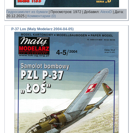
Гидросамолет из бумаги
|
Просмотров:
1972
|
Добавил:
AlexxD
|
Дата:
20.12.2025
|
Комментарии (0)
P-37 Los (Maly Modelarz 2004-04-05)