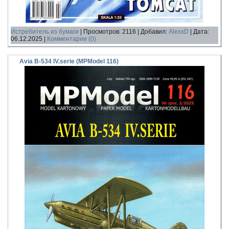
Истребитель из бумаги
|
Просмотров:
2116
|
Добавил:
AlexxD
|
Дата:
06.12.2025
|
Комментарии (0)
Avia B-534 IV.serie (MPModel 116)