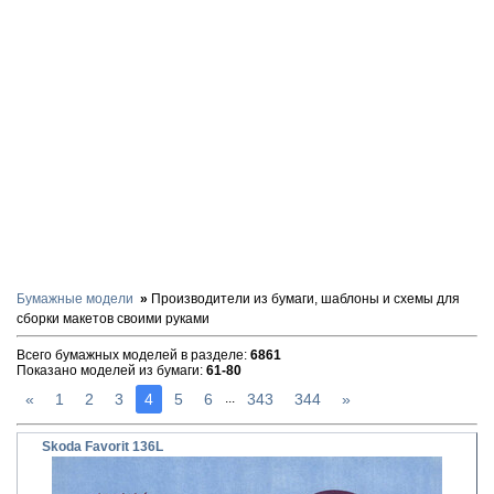
Бумажные модели
Производители из бумаги, шаблоны и схемы для
сборки макетов своими руками
Всего бумажных моделей в разделе
:
6861
Показано моделей из бумаги
:
61-80
«
1
2
3
4
5
6
343
344
»
...
Skoda Favorit 136L