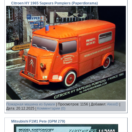
Citroen HY 1965 Sapeurs Pompiers (Paperdiorama)
Пожарная машина из бумаги
|
Просмотров:
1156
|
Добавил:
AlexxD
|
Дата:
20.12.2025
|
Комментарии (0)
Mitsubishi F1M1 Pete (GPM 279)