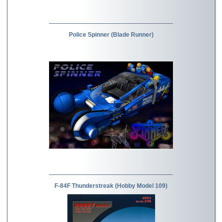
Police Spinner (Blade Runner)
F-84F Thunderstreak (Hobby Model 109)