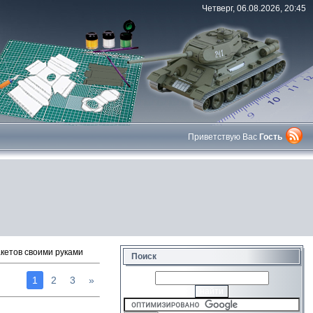
Четверг, 06.08.2026, 20:45
Приветствую Вас
Гость
акетов своими руками
Поиск
1
2
3
»