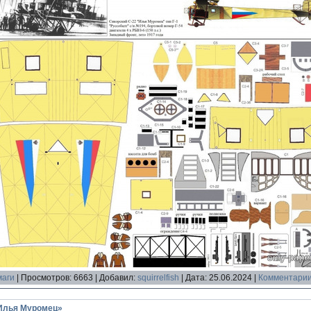
маги
|
Просмотров:
6663
|
Добавил:
squirrelfish
|
Дата:
25.06.2024
|
Комментарии
Илья Муромец»