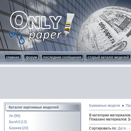
главная
форум
последние сообщения
старый каталог моделей
Бумажные модели
Пр
Каталог картонных моделей
В категории материалов
Ан
[96]
Показано материалов
:
1
БелАЗ
[13]
Бериев
[20]
Сортировать по
:
Дате
·