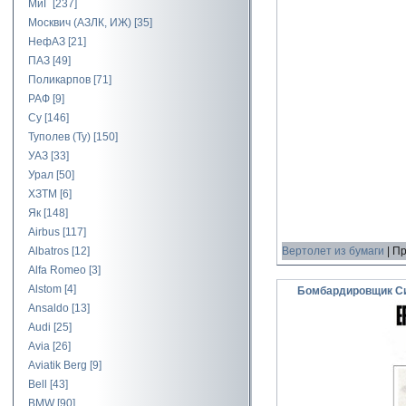
МиГ
[237]
Москвич (АЗЛК, ИЖ)
[35]
НефАЗ
[21]
ПАЗ
[49]
Поликарпов
[71]
РАФ
[9]
Су
[146]
Туполев (Ту)
[150]
УАЗ
[33]
Урал
[50]
ХЗТМ
[6]
Як
[148]
Airbus
[117]
Albatros
[12]
Вертолет из бумаги
|
Пр
Alfa Romeo
[3]
Alstom
[4]
Бомбардировщик Сик
Ansaldo
[13]
Audi
[25]
Avia
[26]
Aviatik Berg
[9]
Bell
[43]
BMW
[90]