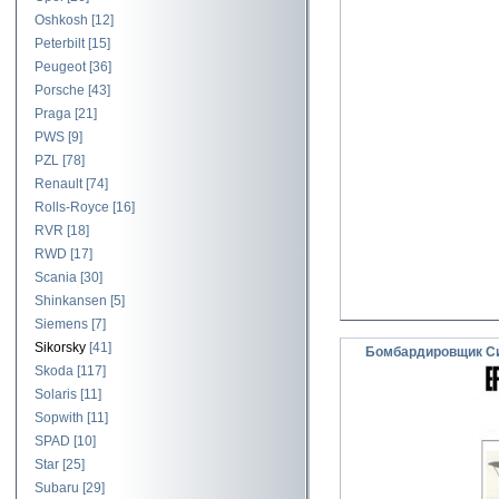
Oshkosh
[12]
Peterbilt
[15]
Peugeot
[36]
Porsche
[43]
Praga
[21]
PWS
[9]
PZL
[78]
Renault
[74]
Rolls-Royce
[16]
RVR
[18]
RWD
[17]
Scania
[30]
Shinkansen
[5]
Siemens
[7]
Sikorsky
[41]
Бомбардировщик Сик
Skoda
[117]
Solaris
[11]
Sopwith
[11]
SPAD
[10]
Star
[25]
Subaru
[29]