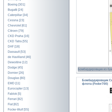
Boeing
[301]
Bugatti
[24]
Caterpillar
[34]
Cessna
[23]
Chevrolet
[61]
Citroen
[79]
CKD Praha
[16]
CKD Tatra
[55]
DAF
[18]
Dassault
[53]
de Havilland
[46]
Dewoitine
[12]
Dodge
[45]
Бомбардировщик из бу
Dornier
[26]
Douglas
[80]
Бомбардировщик Сик
EMD
[11]
флота (Fedor700)
Eurocopter
[13]
Fablok
[5]
Ferrari
[82]
Fiat
[82]
Focke-Wulf
[55]