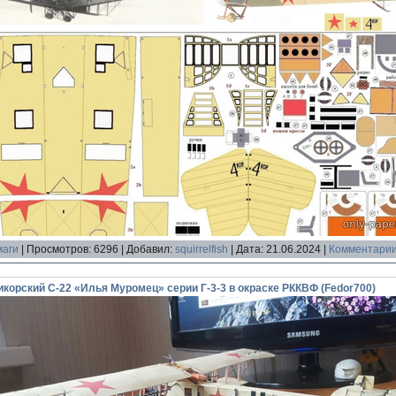
маги
|
Просмотров:
6296
|
Добавил:
squirrelfish
|
Дата:
21.06.2024
|
Комментарии
орский С-22 «Илья Муромец» серии Г-3-3 в окраске РККВФ (Fedor700)