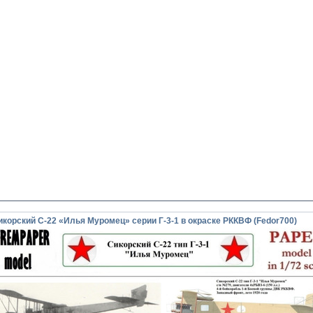
орский С-22 «Илья Муромец» серии Г-3-1 в окраске РККВФ (Fedor700)