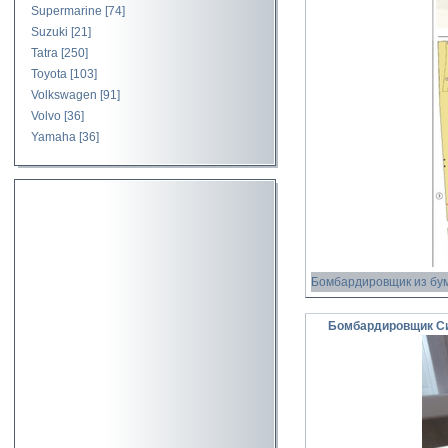
Supermarine
[74]
Suzuki
[21]
Tatra
[250]
Toyota
[103]
Volkswagen
[91]
Volvo
[36]
Yamaha
[36]
Бомбардировщик из бу
Бомбардировщик Сик