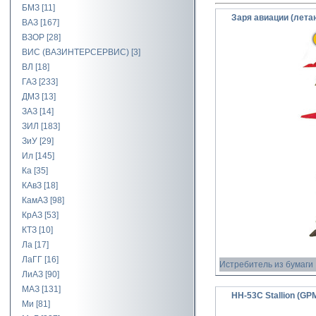
БМЗ
[11]
Заря авиации (лет
ВАЗ
[167]
ВЗОР
[28]
ВИС (ВАЗИНТЕРСЕРВИС)
[3]
ВЛ
[18]
ГАЗ
[233]
ДМЗ
[13]
ЗАЗ
[14]
ЗИЛ
[183]
ЗиУ
[29]
Ил
[145]
Ка
[35]
КАвЗ
[18]
КамАЗ
[98]
КрАЗ
[53]
КТЗ
[10]
Ла
[17]
ЛаГГ
[16]
Истребитель из бумаги
ЛиАЗ
[90]
МАЗ
[131]
HH-53C Stallion (GP
Ми
[81]