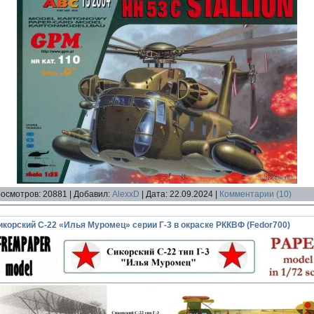
осмотров:
20881
|
Добавил:
AlexxD
|
Дата:
22.09.2024
|
Комментарии (10)
орский С-22 «Илья Муромец» серии Г-3 в окраске РККВФ (Fedor700)