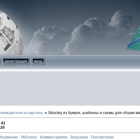
регистрация
вход
оизводители из картона
Sikorsky из бумаги, шаблоны и схемы для сборки м
:
41
-20
Названию
·
Рейтингу
·
Комментариям
·
Загрузкам
·
Просмотрам