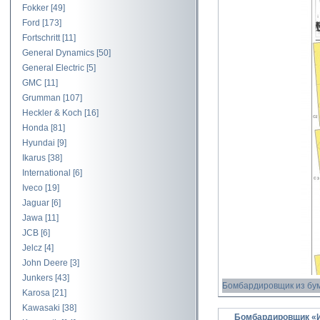
Fokker
[49]
Ford
[173]
Fortschritt
[11]
General Dynamics
[50]
General Electric
[5]
GMC
[11]
Grumman
[107]
Heckler & Koch
[16]
Honda
[81]
Hyundai
[9]
Ikarus
[38]
International
[6]
Iveco
[19]
Jaguar
[6]
Jawa
[11]
JCB
[6]
Jelcz
[4]
John Deere
[3]
Junkers
[43]
Бомбардировщик из бу
Karosa
[21]
Kawasaki
[38]
Бомбардировщик «