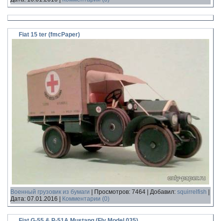
Fiat 15 ter (fmcPaper)
Военный грузовик из бумаги
|
Просмотров:
7464
|
Добавил:
squirrelfish
|
Дата:
07.01.2016
|
Комментарии (0)
Fiat G-55 & P-51A Mustang (Fly Model 035)