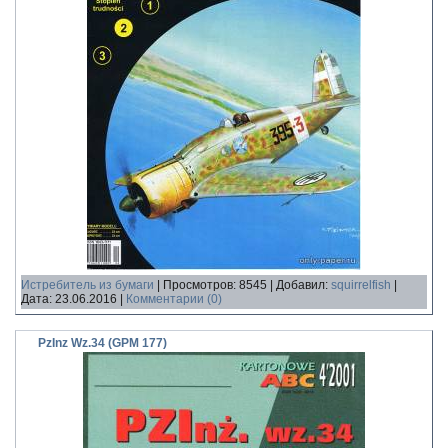
Истребитель из бумаги
|
Просмотров:
8545
|
Добавил:
squirrelfish
|
Дата:
23.06.2016
|
Комментарии (0)
PzInz Wz.34 (GPM 177)