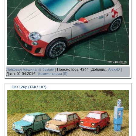
Легковая машина из бумаги
|
Просмотров:
4344
|
Добавил:
AlexxD
|
Дата:
01.04.2016
|
Комментарии (0)
Fiat 126p (TAK! 107)