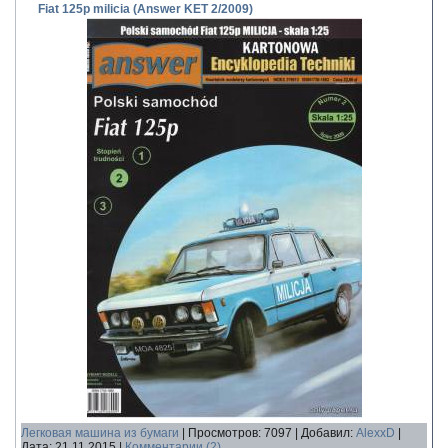
Fiat 125p milicia (Answer KET 2/2009)
Легковая машина из бумаги
|
Просмотров:
7097
|
Добавил:
AlexxD
|
Дата:
21.11.2015
|
Комментарии (2)