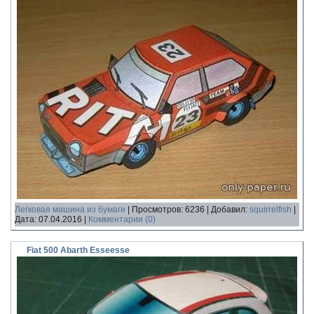
Легковая машина из бумаги
|
Просмотров:
6236
|
Добавил:
squirrelfish
|
Дата:
07.04.2016
|
Комментарии (0)
Fiat 500 Abarth Esseesse