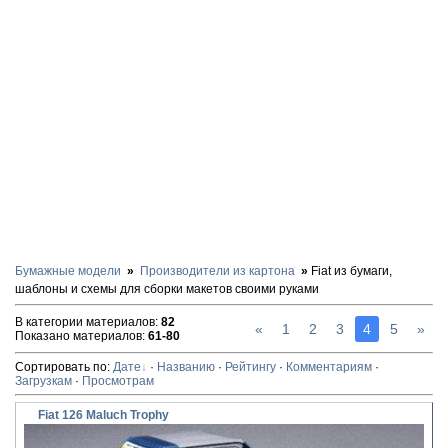
Бумажные модели
Производители из картона
Fiat из бумаги,
шаблоны и схемы для сборки макетов своими руками
В категории материалов
:
82
«
1
2
3
4
5
»
Показано материалов
:
61-80
Сортировать по
:
Дате
·
Названию
·
Рейтингу
·
Комментариям
·
Загрузкам
·
Просмотрам
Fiat 126 Maluch Trophy