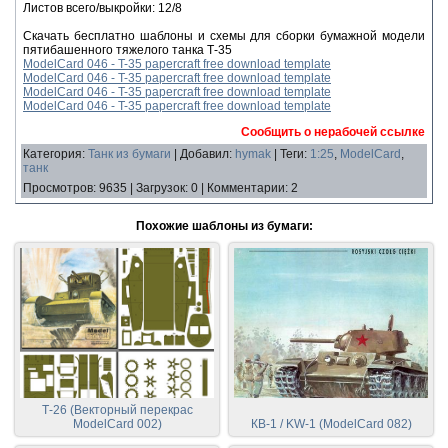
Листов всего/выкройки: 12/8
Скачать бесплатно шаблоны и схемы для сборки бумажной модели
пятибашенного тяжелого танка Т-35
ModelCard 046 - T-35 papercraft free download template
ModelCard 046 - T-35 papercraft free download template
ModelCard 046 - T-35 papercraft free download template
ModelCard 046 - T-35 papercraft free download template
Сообщить о нерабочей ссылке
Категория
:
Танк из бумаги
|
Добавил
:
hymak
|
Теги
:
1:25
,
ModelCard
,
танк
Просмотров
:
9635
|
Загрузок
:
0
|
Комментарии
:
2
Похожие шаблоны из бумаги:
Т-26 (Векторный перекрас
ModelCard 002)
КВ-1 / KW-1 (ModelCard 082)