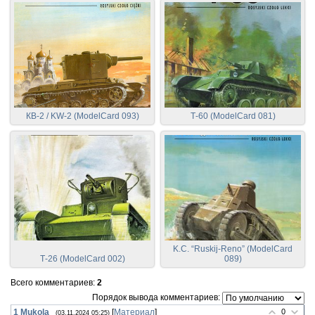
КВ-2 / KW-2 (ModelCard 093)
Т-60 (ModelCard 081)
K.C. “Ruskij-Reno” (ModelCard
Т-26 (ModelCard 002)
089)
Всего комментариев
:
2
Порядок вывода комментариев:
1
Mukola
[
Материал
]
0
(03.11.2024 05:25)