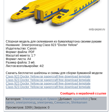
Сборная модель для склеивания из бумаги/картона своими руками
Название: Электропоезд Class 923 "Doctor Yellow"
Издательство: Canon
Формат файла: PDF
Масштаб макета: 1:?
Формат листа: А4
Размер файла: 3 мб.
Листов всего/выкройки: 4/2
Скачать бесплатно шаблоны и схемы для сборки бумажной модели
Class 923 Doctor Yellow.rar papercraft free download template
Class 923 Doctor Yellow.rar papercraft free download template
Class 923 Doctor Yellow.rar papercraft free download template
Class 923 Doctor Yellow.rar papercraft free download template
Сообщить о нерабочей ссылке
Категория
:
Электропоезд из бумаги
|
Добавил
:
squirrelfish
|
Теги
:
canon
,
электропоезд
,
электричка
,
Синкансэн
,
Shinkansen
Просмотров
:
3269
|
Загрузок
:
0