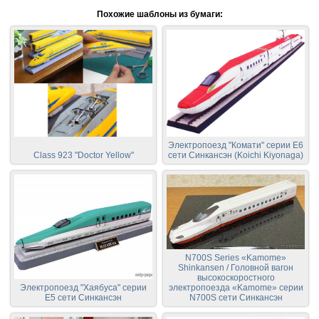
Похожие шаблоны из бумаги:
Электропоезд "Комати" серии E6
Class 923 "Doctor Yellow"
сети Синкансэн (Koichi Kiyonaga)
N700S Series «Kamome»
Shinkansen / Головной вагон
высокоскоростного
Электропоезд "Хаябуса" серии
электропоезда «Kamome» серии
E5 сети Синкансэн
N700S сети Синкансэн