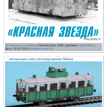
Автомотриса из бумаги
|
Просмотров:
6560
|
Добавил:
squirrelfish
|
Дата:
20.02.2019
|
Комментарии (0)
Автомотриса типа 120.4 (Ing.Luboslav Šléška)