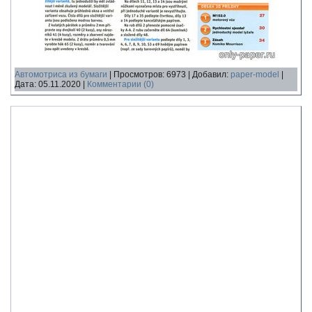
Автомотриса из бумаги
|
Просмотров:
6973
|
Добавил:
paper-model
|
Дата:
05.11.2020
|
Комментарии (0)