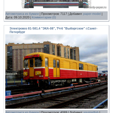
Автомотриса из бумаги
|
Просмотров:
7117
|
Добавил:
paper-model
|
Дата:
09.10.2020
|
Комментарии (0)
Электровоз 81-581.4 "ЭКА-08", ТЧ-6 "Выборгское" г.Санкт-
Петербург
Автомотриса из бумаги
|
Просмотров:
4089
|
Добавил:
squirrelfish
|