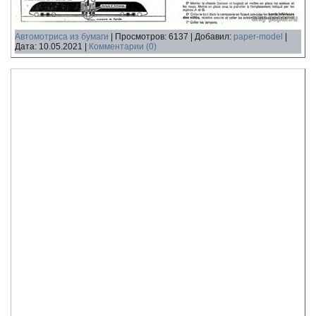
Автомотриса из бумаги
|
Просмотров:
6137
|
Добавил:
paper-model
|
Дата:
10.05.2021
|
Комментарии (0)