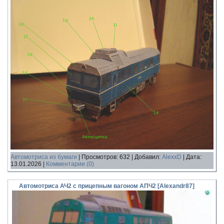
Автомотриса из бумаги
|
Просмотров:
632
|
Добавил:
AlexxD
|
Дата:
13.01.2026
|
Комментарии (0)
Автомотриса АЧ2 с прицепным вагоном АПЧ2 [Alexandr87]