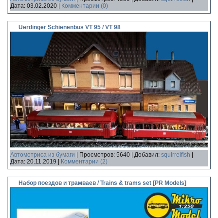
Дата:
03.02.2020
|
Комментарии (0)
Uerdinger Schienenbus VT 95 / VT 98
Автомотриса из бумаги
|
Просмотров:
5640
|
Добавил:
squirrelfish
|
Дата:
20.11.2019
|
Комментарии (2)
Набор поездов и трамваев / Trains & trams set [PR Models]