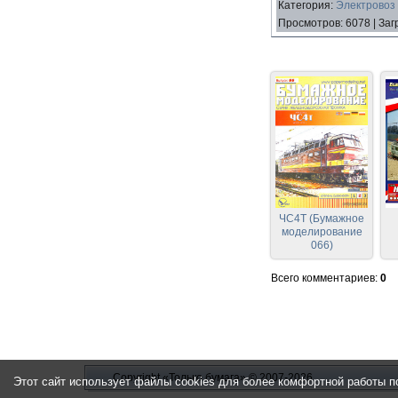
Категория
:
Электровоз 
Просмотров
:
6078
|
Заг
ЧС4Т (Бумажное
моделирование
066)
Всего комментариев
:
0
Copyright «Только бумага»
© 2007-2026
Этот сайт использует файлы cookies для более комфортной работы п