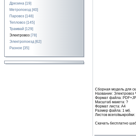
Дрезина
[19]
Метропоезд
[40]
Паровоз
[148]
Тепловоз
[145]
Трамвай
[129]
Электровоз
[78]
Электропоезд
[62]
Разное
[35]
Сборная модель для ск
Название: Электровоз 
Формат файла: PDF+J
Масштаб макета: ?
Формат листа: А4
Размер файла: 1 мб.
Листов всего/выкройки: 
Скачать бесплатно шаб