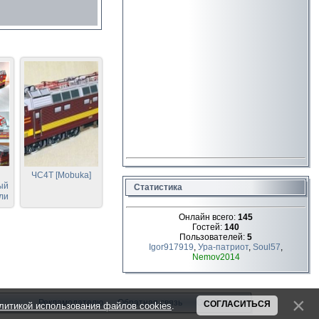
ЧС4T [Mobuka]
ый
Статистика
ли
Онлайн всего:
145
Гостей:
140
Пользователей:
5
Igor917919
,
Ура-патриот
,
Soul57
,
Nemov2014
Рекламодателю
Обратная связь
О сайте
СОГЛАСИТЬСЯ
литикой использования файлов cookies
.