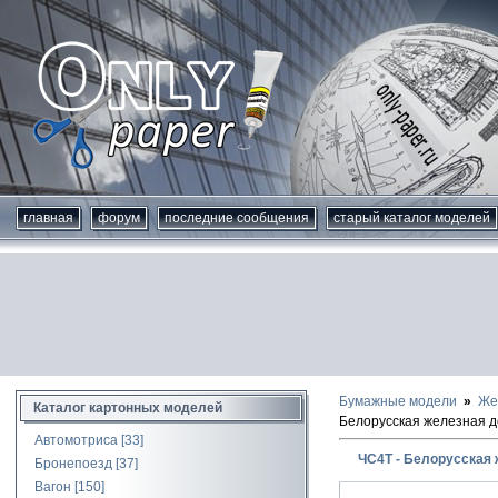
главная
форум
последние сообщения
старый каталог моделей
Бумажные модели
Же
Каталог картонных моделей
Белорусская железная д
Автомотриса
[33]
ЧС4Т - Белорусская 
Бронепоезд
[37]
Вагон
[150]