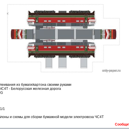
леивания из бумаги/картона своими руками
ЧС4Т - Белорусская железная дорога
PG
1/1
лоны и схемы для сборки бумажной модели электровоза ЧС4Т
Сообщит