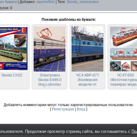
из бумаги
|
Добавил
:
squirrelfish
|
Теги
:
Skoda
,
электровоз
рузок
:
0
Похожие шаблоны из бумаги:
Skoda ChS2
Электровоз
ЧС4 КВР-077
ЧС4T-650
Skoda E499.0
(Конверсия
(Фототекстурн
(Ing.Luboslav
модели от
перекрас моде
Šléška)
МоБуКи)
от МоБуКи)
Добавлять комментарии могут только зарегистрированные пользователи.
[
Регистрация
|
Вход
]
ользователя. Продолжая просмотр страниц сайта, вы соглашаетесь с
По