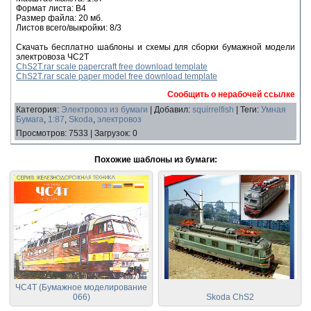
Формат листа: В4
Размер файла: 20 мб.
Листов всего/выкройки: 8/3
Скачать бесплатно шаблоны и схемы для сборки бумажной модели
электровоза ЧС2Т
ChS2T.rar scale papercraft free download template
ChS2T.rar scale paper model free download template
Сообщить о нерабочей ссылке
Категория
:
Электровоз из бумаги
|
Добавил
:
squirrelfish
|
Теги
:
Умная
Бумага
,
1:87
,
Skoda
,
электровоз
Просмотров
:
7533
|
Загрузок
:
0
Похожие шаблоны из бумаги:
ЧС4Т (Бумажное моделирование
066)
Skoda ChS2