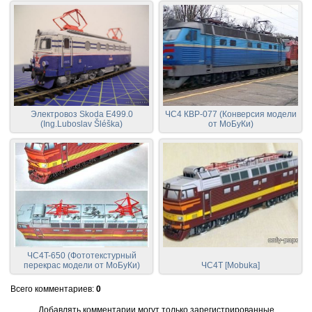
Электровоз Skoda E499.0
ЧС4 КВР-077 (Конверсия модели
(Ing.Luboslav Šléška)
от МоБуКи)
ЧС4T-650 (Фототекстурный
перекрас модели от МоБуКи)
ЧС4T [Mobuka]
Всего комментариев
:
0
Добавлять комментарии могут только зарегистрированные