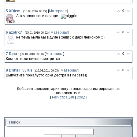
5
XDiem
[
Материал
]
0
(18.05.2009 00:29)
Ага s armor set и неипрет
6
azotrx7
[
Материал
]
0
(25.01.2010 06:52)
не тема была бы в думе ( хеви ) с дарк легионом :))
7
Rect
[
Материал
]
0
(05.10.2010 05:00)
Компот тоже ничего смотрится
8
Drifter_53rus
[
Материал
]
0
(19.08.2011 09:55)
Выпустите пожалусто орка дестра в НМ сете))
Добавлять комментарии могут только зарегистрированные
пользователи.
[
Регистрация
|
Вход
]
Поиск