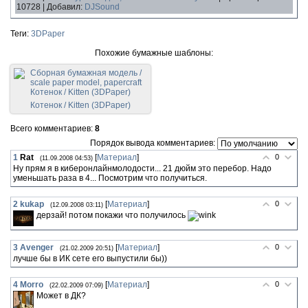
10728 | Добавил:
DJSound
Теги:
3DPaper
Похожие бумажные шаблоны:
Котенок / Kitten (3DPaper)
Всего комментариев:
8
Порядок вывода комментариев:
1
Rat
[
Материал
]
0
(11.09.2008 04:53)
Ну прям я в киберонлайнмолодости... 21 дюйм это перебор. Надо
уменьшать раза в 4... Посмотрим что получиться.
2
kukap
[
Материал
]
0
(12.09.2008 03:11)
дерзай! потом покажи что получилось
3
Avenger
[
Материал
]
0
(21.02.2009 20:51)
лучше бы в ИК сете его выпустили бы))
4
Morro
[
Материал
]
0
(22.02.2009 07:09)
Может в ДК?