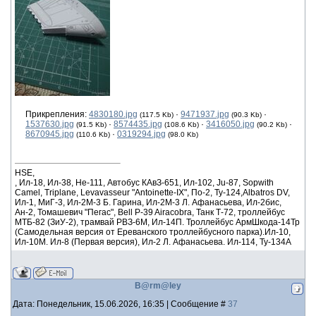
Прикрепления:
4830180.jpg
·
9471937.jpg
·
(117.5 Kb)
(90.3 Kb)
1537630.jpg
·
8574435.jpg
·
3416050.jpg
·
(91.5 Kb)
(108.6 Kb)
(90.2 Kb)
8670945.jpg
·
0319294.jpg
(110.6 Kb)
(98.0 Kb)
HSE,
, Ил-18, Ил-38, He-111, Автобус КАвЗ-651, Ил-102, Ju-87, Sopwith
Camel, Triplane, Levavasseur "Antoinette-IX", По-2, Ту-124,Albatros DV,
Ил-1, МиГ-3, Ил-2М-3 Б. Гарина, Ил-2М-3 Л. Афанасьева, Ил-2бис,
Ан-2, Томашевич "Пегас", Bell P-39 Airacobra, Танк Т-72, троллейбус
МТБ-82 (ЗиУ-2), трамвай РВЗ-6М, Ил-14П. Троллейбус АрмШкода-14Тр
(Самодельная версия от Ереванского троллейбусного парка).Ил-10,
Ил-10М. Ил-8 (Первая версия), Ил-2 Л. Афанасьева. Ил-114, Ту-134А
B@rm@ley
Дата: Понедельник, 15.06.2026, 16:35 | Сообщение #
37