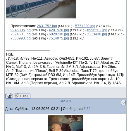
Прикрепления:
2631752.jpg
·
5771220.jpg
·
(144.8 Kb)
(176.6 Kb)
9945305.jpg
·
4201526.jpg
·
8996502.jpg
·
(126.9 Kb)
(135.8 Kb)
(187.4 Kb)
2894631.jpg
·
6029730.jpg
·
2113430.jpg
·
(141.2 Kb)
(104.4 Kb)
(186.1 Kb)
7683993.jpg
·
7514075.jpg
(165.8 Kb)
(125.1 Kb)
HSE,
, Ил-18, Ил-38, He-111, Автобус КАвЗ-651, Ил-102, Ju-87, Sopwith
Camel, Triplane, Levavasseur "Antoinette-IX", По-2, Ту-124,Albatros DV,
Ил-1, МиГ-3, Ил-2М-3 Б. Гарина, Ил-2М-3 Л. Афанасьева, Ил-2бис,
Ан-2, Томашевич "Пегас", Bell P-39 Airacobra, Танк Т-72, троллейбус
МТБ-82 (ЗиУ-2), трамвай РВЗ-6М, Ил-14П. Троллейбус АрмШкода-14Тр
(Самодельная версия от Ереванского троллейбусного парка).Ил-10,
Ил-10М. Ил-8 (Первая версия), Ил-2 Л. Афанасьева. Ил-114, Ту-134А
Ил-18
Дата: Суббота, 13.06.2026, 03:21 | Сообщение #
32