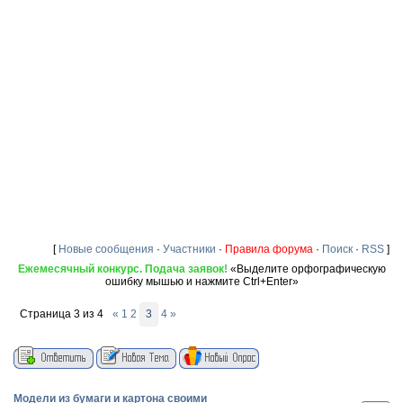
[
Новые сообщения
·
Участники
·
Правила форума
·
Поиск
·
RSS
]
Ежемесячный конкурс. Подача заявок!
«Выделите орфографическую
ошибку мышью и нажмите Ctrl+Enter»
Страница
3
из
4
«
1
2
3
4
»
Модели из бумаги и картона своими