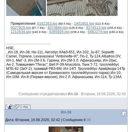
Прикрепления:
8162263.jpg
·
1401601.jpg
·
(99.5 Kb)
(112.6 Kb)
5027925.jpg
·
4073684.jpg
·
9274513.jpg
·
(97.7 Kb)
(126.8 Kb)
(165.6 Kb)
1212634.jpg
·
8285926.jpg
·
6882274.jpg
(140.9 Kb)
(158.4 Kb)
(160.4 Kb)
HSE,
, Ил-18, Ил-38, He-111, Автобус КАвЗ-651, Ил-102, Ju-87, Sopwith
Camel, Triplane, Levavasseur "Antoinette-IX", По-2, Ту-124,Albatros DV,
Ил-1, МиГ-3, Ил-2М-3 Б. Гарина, Ил-2М-3 Л. Афанасьева, Ил-2бис,
Ан-2, Томашевич "Пегас", Bell P-39 Airacobra, Танк Т-72, троллейбус
МТБ-82 (ЗиУ-2), трамвай РВЗ-6М, Ил-14П. Троллейбус АрмШкода-14Тр
(Самодельная версия от Ереванского троллейбусного парка).Ил-10,
Ил-10М. Ил-8 (Первая версия), Ил-2 Л. Афанасьева. Ил-114, Ту-134А
Сообщение отредактировал
Ил-18
-
Вторник, 16.06.2026, 02:40
Ил-18
Дата: Вторник, 16.06.2026, 02:42 | Сообщение #
39