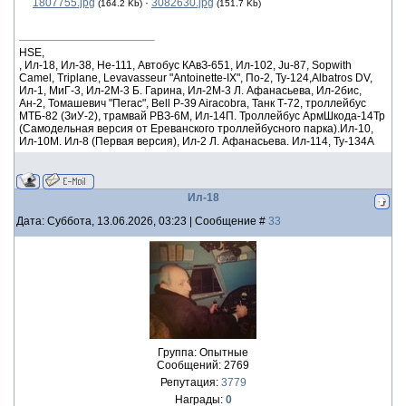
1807755.jpg
·
3082630.jpg
(164.2 Kb)
(151.7 Kb)
HSE,
, Ил-18, Ил-38, He-111, Автобус КАвЗ-651, Ил-102, Ju-87, Sopwith
Camel, Triplane, Levavasseur "Antoinette-IX", По-2, Ту-124,Albatros DV,
Ил-1, МиГ-3, Ил-2М-3 Б. Гарина, Ил-2М-3 Л. Афанасьева, Ил-2бис,
Ан-2, Томашевич "Пегас", Bell P-39 Airacobra, Танк Т-72, троллейбус
МТБ-82 (ЗиУ-2), трамвай РВЗ-6М, Ил-14П. Троллейбус АрмШкода-14Тр
(Самодельная версия от Ереванского троллейбусного парка).Ил-10,
Ил-10М. Ил-8 (Первая версия), Ил-2 Л. Афанасьева. Ил-114, Ту-134А
Ил-18
Дата: Суббота, 13.06.2026, 03:23 | Сообщение #
33
Группа: Опытные
Сообщений:
2769
Репутация:
3779
Награды:
0