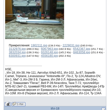
Прикрепления:
1902111.jpg
·
2229031.jpg
·
(134.0 Kb)
(240.9 Kb)
3132976.jpg
·
6067963.jpg
·
6542367.jpg
·
(266.0 Kb)
(192.9 Kb)
(151.7 Kb)
3832034.jpg
·
9326148.jpg
·
8463058.jpg
·
(136.3 Kb)
(145.2 Kb)
(151.6 Kb)
8300931.jpg
·
4556180.jpg
(147.6 Kb)
(202.3 Kb)
HSE,
, Ил-18, Ил-38, He-111, Автобус КАвЗ-651, Ил-102, Ju-87, Sopwith
Camel, Triplane, Levavasseur "Antoinette-IX", По-2, Ту-124,Albatros DV,
Ил-1, МиГ-3, Ил-2М-3 Б. Гарина, Ил-2М-3 Л. Афанасьева, Ил-2бис,
Ан-2, Томашевич "Пегас", Bell P-39 Airacobra, Танк Т-72, троллейбус
МТБ-82 (ЗиУ-2), трамвай РВЗ-6М, Ил-14П. Троллейбус АрмШкода-14Тр
(Самодельная версия от Ереванского троллейбусного парка).Ил-10,
Ил-10М. Ил-8 (Первая версия), Ил-2 Л. Афанасьева. Ил-114, Ту-134А
Ил-18