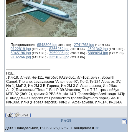
Прикрепления:
6548306.jpg
·
2741768.jpg
·
(89.2 Kb)
(123.9 Kb)
0122819.jpg
·
8366252.jpg
·
2501342.jpg
·
(131.7 Kb)
(113.8 Kb)
(170.3 Kb)
5045196.jpg
·
7959906.jpg
·
5889694.jpg
·
(125.1 Kb)
(298.7 Kb)
(192.2 Kb)
9102266.jpg
·
3351028.jpg
(241.7 Kb)
(229.9 Kb)
HSE,
, Ил-18, Ил-38, He-111, Автобус КАвЗ-651, Ил-102, Ju-87, Sopwith
Camel, Triplane, Levavasseur "Antoinette-IX", По-2, Ту-124,Albatros DV,
Ил-1, МиГ-3, Ил-2М-3 Б. Гарина, Ил-2М-3 Л. Афанасьева, Ил-2бис,
Ан-2, Томашевич "Пегас", Bell P-39 Airacobra, Танк Т-72, троллейбус
МТБ-82 (ЗиУ-2), трамвай РВЗ-6М, Ил-14П. Троллейбус АрмШкода-14Тр
(Самодельная версия от Ереванского троллейбусного парка).Ил-10,
Ил-10М. Ил-8 (Первая версия), Ил-2 Л. Афанасьева. Ил-114, Ту-134А
Ил-18
Дата: Понедельник, 15.06.2026, 02:52 | Сообщение #
36