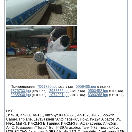
Прикрепления:
7061720.jpg
·
6956485.jpg
·
(218.1 Kb)
(145.9 Kb)
7876733.jpg
·
2988385.jpg
·
0503452.jpg
·
(155.9 Kb)
(129.7 Kb)
(111.0 Kb)
3985930.jpg
·
1074201.jpg
·
6393268.jpg
(100.8 Kb)
(133.8 Kb)
(142.3 Kb)
HSE,
, Ил-18, Ил-38, He-111, Автобус КАвЗ-651, Ил-102, Ju-87, Sopwith
Camel, Triplane, Levavasseur "Antoinette-IX", По-2, Ту-124,Albatros DV,
Ил-1, МиГ-3, Ил-2М-3 Б. Гарина, Ил-2М-3 Л. Афанасьева, Ил-2бис,
Ан-2, Томашевич "Пегас", Bell P-39 Airacobra, Танк Т-72, троллейбус
МТБ-82 (ЗиУ-2), трамвай РВЗ-6М, Ил-14П. Троллейбус АрмШкода-14Тр