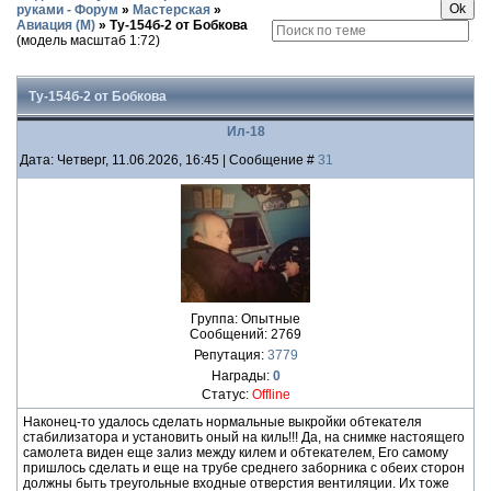
руками - Форум
»
Мастерская
»
Авиация (М)
»
Ту-154б-2 от Бобкова
(модель масштаб 1:72)
Ту-154б-2 от Бобкова
Ил-18
Дата: Четверг, 11.06.2026, 16:45 | Сообщение #
31
Группа: Опытные
Сообщений:
2769
Репутация:
3779
Награды:
0
Статус:
Offline
Наконец-то удалось сделать нормальные выкройки обтекателя
стабилизатора и установить оный на киль!!! Да, на снимке настоящего
самолета виден еще зализ между килем и обтекателем, Его самому
пришлось сделать и еще на трубе среднего заборника с обеих сторон
должны быть треугольные входные отверстия вентиляции. Их тоже