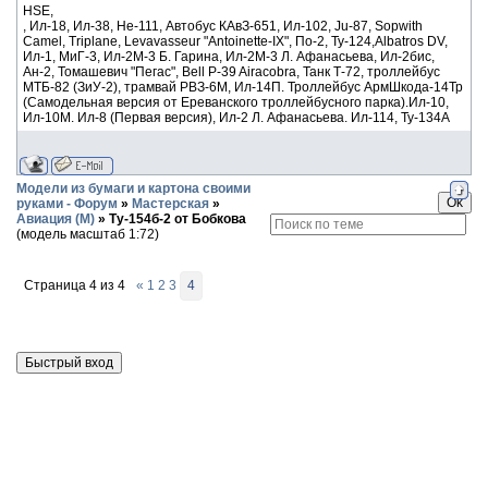
HSE,
, Ил-18, Ил-38, He-111, Автобус КАвЗ-651, Ил-102, Ju-87, Sopwith
Camel, Triplane, Levavasseur "Antoinette-IX", По-2, Ту-124,Albatros DV,
Ил-1, МиГ-3, Ил-2М-3 Б. Гарина, Ил-2М-3 Л. Афанасьева, Ил-2бис,
Ан-2, Томашевич "Пегас", Bell P-39 Airacobra, Танк Т-72, троллейбус
МТБ-82 (ЗиУ-2), трамвай РВЗ-6М, Ил-14П. Троллейбус АрмШкода-14Тр
(Самодельная версия от Ереванского троллейбусного парка).Ил-10,
Ил-10М. Ил-8 (Первая версия), Ил-2 Л. Афанасьева. Ил-114, Ту-134А
Модели из бумаги и картона своими
руками - Форум
»
Мастерская
»
Авиация (М)
»
Ту-154б-2 от Бобкова
(модель масштаб 1:72)
Страница
4
из
4
«
1
2
3
4