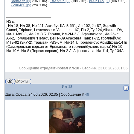
3695376.jpg
·
1537805.jpg
·
8005145.jpg
·
(107.0 Kb)
(133.9 Kb)
(106.1 Kb)
7206480.jpg
(239.2 Kb)
HSE,
, Ил-18, Ил-38, He-111, Автобус КАвЗ-651, Ил-102, Ju-87, Sopwith
Camel, Triplane, Levavasseur "Antoinette-IX", По-2, Ту-124,Albatros DV,
Ил-1, МиГ-3, Ил-2М-3 Б. Гарина, Ил-2М-3 Л. Афанасьева, Ил-2бис,
Ан-2, Томашевич "Пегас", Bell P-39 Airacobra, Танк Т-72, троллейбус
МТБ-82 (ЗиУ-2), трамвай РВЗ-6М, Ил-14П. Троллейбус АрмШкода-14Тр
(Самодельная версия от Ереванского троллейбусного парка).Ил-10,
Ил-10М. Ил-8 (Первая версия), Ил-2 Л. Афанасьева. Ил-114, Ту-134А
Сообщение отредактировал
Ил-18
-
Вторник, 23.06.2026, 01:05
Ил-18
Дата: Среда, 24.06.2026, 02:35 | Сообщение #
48