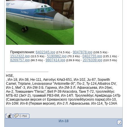
Прикрепления:
6402345.jpg
·
9047878.jpg
·
(174.5 Kb)
(108.5 Kb)
1512322.jpg
·
5190982.jpg
·
0402755.jpg
·
(113.5 Kb)
(70.3 Kb)
(135.1 Kb)
8269757.jpg
·
9807414.jpg
·
2076339.jpg
(96.5 Kb)
(139.9 Kb)
(110.5 Kb)
HSE,
, Ил-18, Ил-38, He-111, Автобус КАвЗ-651, Ил-102, Ju-87, Sopwith
Camel, Triplane, Levavasseur "Antoinette-IX", По-2, Ту-124,Albatros DV,
Ил-1, МиГ-3, Ил-2М-3 Б. Гарина, Ил-2М-3 Л. Афанасьева, Ил-2бис,
Ан-2, Томашевич "Пегас", Bell P-39 Airacobra, Танк Т-72, троллейбус
МТБ-82 (ЗиУ-2), трамвай РВЗ-6М, Ил-14П. Троллейбус АрмШкода-14Тр
(Самодельная версия от Ереванского троллейбусного парка).Ил-10,
Ил-10М. Ил-8 (Первая версия), Ил-2 Л. Афанасьева. Ил-114, Ту-134А
Ил-18