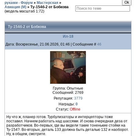
руками - Форум
»
Мастерская
»
Авиация (М)
»
Ту-154б-2 от Бобкова
(модель масштаб 1:72)
Ту-154б-2 от Бобкова
Ил-18
Дата: Воскресенье, 21.06.2026, 01:46 | Сообщение #
46
Группа: Опытные
Сообщений:
2769
Репутация:
3779
Награды:
0
Статус:
Offline
Ну что ж, планер готов. Турбулизаторы и интерцепторы тоже
поставил. Начнем работать над шассями. И снова очередная деза от
разработчиков. Во-первых, где вы видели такие тоненькие стойки на
Ту-154?. Во-вторых, деталь 133 должна быть деталью 132 и наоборот.
Ну, в общем, смотрите.