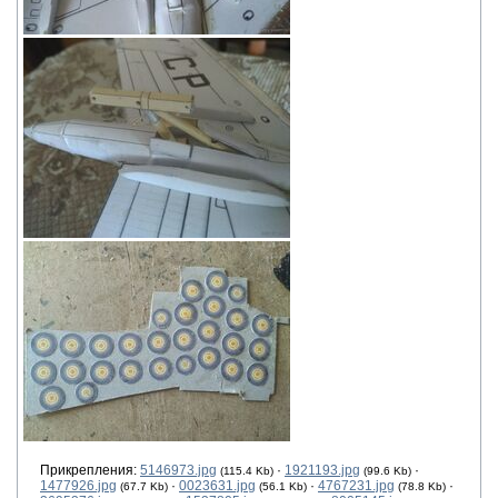
Прикрепления:
5146973.jpg
·
1921193.jpg
·
(115.4 Kb)
(99.6 Kb)
1477926.jpg
·
0023631.jpg
·
4767231.jpg
·
(67.7 Kb)
(56.1 Kb)
(78.8 Kb)