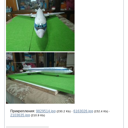
Прикрепления:
9829514.jpg
·
6163026.jpg
·
(230.2 Kb)
(152.4 Kb)
2103635.jpg
(210.9 Kb)