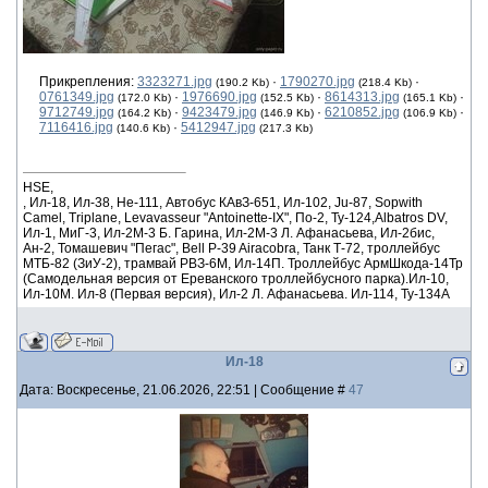
Прикрепления:
3323271.jpg
·
1790270.jpg
·
(190.2 Kb)
(218.4 Kb)
0761349.jpg
·
1976690.jpg
·
8614313.jpg
·
(172.0 Kb)
(152.5 Kb)
(165.1 Kb)
9712749.jpg
·
9423479.jpg
·
6210852.jpg
·
(164.2 Kb)
(146.9 Kb)
(106.9 Kb)
7116416.jpg
·
5412947.jpg
(140.6 Kb)
(217.3 Kb)
HSE,
, Ил-18, Ил-38, He-111, Автобус КАвЗ-651, Ил-102, Ju-87, Sopwith
Camel, Triplane, Levavasseur "Antoinette-IX", По-2, Ту-124,Albatros DV,
Ил-1, МиГ-3, Ил-2М-3 Б. Гарина, Ил-2М-3 Л. Афанасьева, Ил-2бис,
Ан-2, Томашевич "Пегас", Bell P-39 Airacobra, Танк Т-72, троллейбус
МТБ-82 (ЗиУ-2), трамвай РВЗ-6М, Ил-14П. Троллейбус АрмШкода-14Тр
(Самодельная версия от Ереванского троллейбусного парка).Ил-10,
Ил-10М. Ил-8 (Первая версия), Ил-2 Л. Афанасьева. Ил-114, Ту-134А
Ил-18
Дата: Воскресенье, 21.06.2026, 22:51 | Сообщение #
47