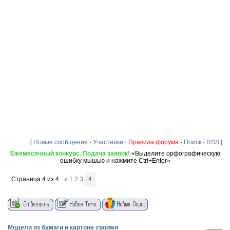
[
Новые сообщения
·
Участники
·
Правила форума
·
Поиск
·
RSS
]
Ежемесячный конкурс. Подача заявок!
«Выделите орфографическую
ошибку мышью и нажмите Ctrl+Enter»
Страница
4
из
4
«
1
2
3
4
Модели из бумаги и картона своими