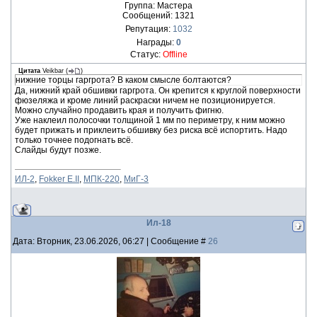
Группа: Мастера
Сообщений:
1321
Репутация:
1032
Награды:
0
Статус:
Offline
Цитата
Veikbar
(
)
нижние торцы гаргрота? В каком смысле болтаются?
Да, нижний край обшивки гаргрота. Он крепится к круглой поверхности
фюзеляжа и кроме линий раскраски ничем не позиционируется.
Можно случайно продавить края и получить фигню.
Уже наклеил полосочки толщиной 1 мм по периметру, к ним можно
будет прижать и приклеить обшивку без риска всё испортить. Надо
только точнее подогнать всё.
Слайды будут позже.
ИЛ-2
,
Fokker E.II
,
МПК-220
,
МиГ-3
Ил-18
Дата: Вторник, 23.06.2026, 06:27 | Сообщение #
26