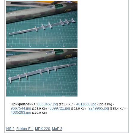
Прикрепления:
8863457.jpg
·
4011660.jpg
·
(151.4 Kb)
(135.9 Kb)
9667544.jpg
·
8099721.jpg
·
9249965.jpg
·
(168.9 Kb)
(162.6 Kb)
(185.4 Kb)
4035283.jpg
(179.0 Kb)
ИЛ-2
,
Fokker E.II
,
МПК-220
,
МиГ-3