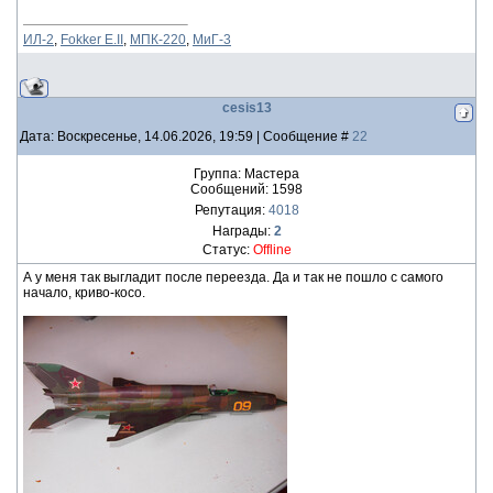
ИЛ-2
,
Fokker E.II
,
МПК-220
,
МиГ-3
cesis13
Дата: Воскресенье, 14.06.2026, 19:59 | Сообщение #
22
Группа: Мастера
Сообщений:
1598
Репутация:
4018
Награды:
2
Статус:
Offline
А у меня так выгладит после переезда. Да и так не пошло с самого
начало, криво-косо.