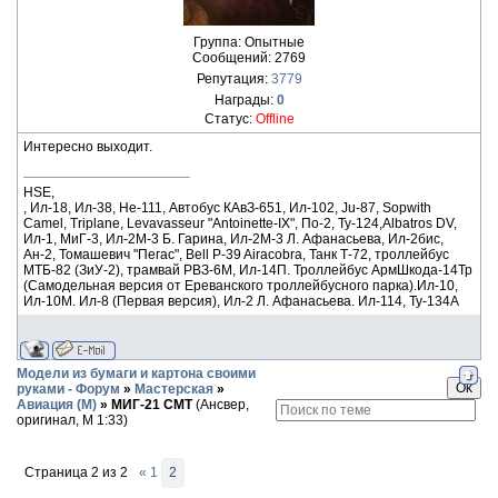
Группа: Опытные
Сообщений:
2769
Репутация:
3779
Награды:
0
Статус:
Offline
Интересно выходит.
HSE,
, Ил-18, Ил-38, He-111, Автобус КАвЗ-651, Ил-102, Ju-87, Sopwith
Camel, Triplane, Levavasseur "Antoinette-IX", По-2, Ту-124,Albatros DV,
Ил-1, МиГ-3, Ил-2М-3 Б. Гарина, Ил-2М-3 Л. Афанасьева, Ил-2бис,
Ан-2, Томашевич "Пегас", Bell P-39 Airacobra, Танк Т-72, троллейбус
МТБ-82 (ЗиУ-2), трамвай РВЗ-6М, Ил-14П. Троллейбус АрмШкода-14Тр
(Самодельная версия от Ереванского троллейбусного парка).Ил-10,
Ил-10М. Ил-8 (Первая версия), Ил-2 Л. Афанасьева. Ил-114, Ту-134А
Модели из бумаги и картона своими
руками - Форум
»
Мастерская
»
Авиация (М)
»
МИГ-21 СМТ
(Ансвер,
оригинал, М 1:33)
Страница
2
из
2
«
1
2