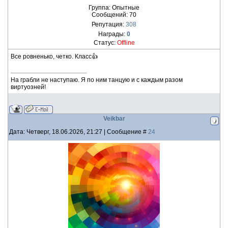
Группа: Опытные
Сообщений:
70
Репутация:
308
Награды:
0
Статус:
Offline
Все ровненько, четко. Класс👍
На грабли не наступаю. Я по ним танцую и с каждым разом
виртуозней!
Veikbar
Дата: Четверг, 18.06.2026, 21:27 | Сообщение #
24