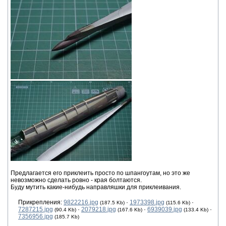
Предлагается его приклеить просто по шпангоутам, но это же
невозможно сделать ровно - края болтаются.
Буду мутить какие-нибудь направляшки для приклеивания.
Прикрепления:
9822216.jpg
·
1973398.jpg
·
(187.5 Kb)
(115.6 Kb)
7287215.jpg
·
2079218.jpg
·
6939039.jpg
·
(90.4 Kb)
(167.6 Kb)
(133.4 Kb)
7356956.jpg
(185.7 Kb)