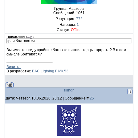
Группа: Мастера
Сообщений:
1061
Репутация:
772
Награды:
1
Статус:
Offline
Цитата
filindr
(
)
края болтаются
Вы имеете ввиду крайние боковые нижние торцы гаргрота? В каком
смысле болтаются?
Визитка
В разработке:
BAC Ligtning F Mk.53
filindr
Дата: Четверг, 18.06.2026, 23:12 | Сообщение #
25