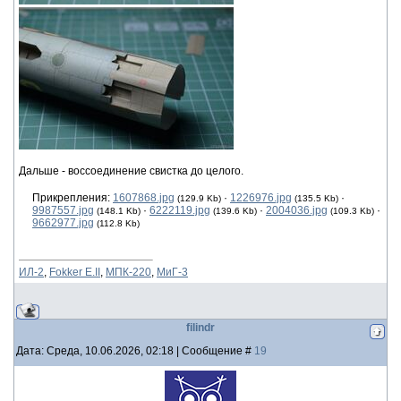
Дальше - воссоединение свистка до целого.
Прикрепления:
1607868.jpg
·
1226976.jpg
·
(129.9 Kb)
(135.5 Kb)
9987557.jpg
·
6222119.jpg
·
2004036.jpg
·
(148.1 Kb)
(139.6 Kb)
(109.3 Kb)
9662977.jpg
(112.8 Kb)
ИЛ-2
,
Fokker E.II
,
МПК-220
,
МиГ-3
filindr
Дата: Среда, 10.06.2026, 02:18 | Сообщение #
19