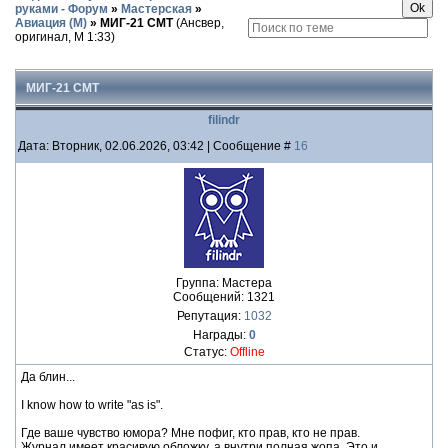
руками - Форум
»
Мастерская
»
Авиация (М)
»
МИГ-21 СМТ
(Ансвер,
оригинал, М 1:33)
МИГ-21 СМТ
filindr
Дата: Вторник, 02.06.2026, 03:42 | Сообщение #
16
Группа: Мастера
Сообщений:
1321
Репутация:
1032
Награды:
0
Статус:
Offline
Да блин...
I know how to write "as is".
Где ваше чувство юмора? Мне пофиг, кто прав, кто не прав.
Журнал имеет красивую обложку, а внутри полная жопа. Это и