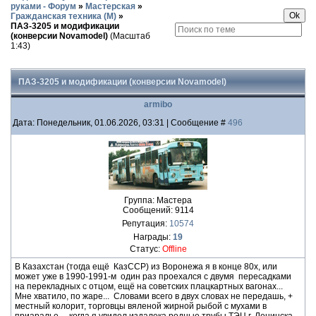
руками - Форум
»
Мастерская
»
Гражданская техника (М)
»
ПАЗ-3205 и модификации
(конверсии Novamodel)
(Масштаб
1:43)
ПАЗ-3205 и модификации (конверсии Novamodel)
armibo
Дата: Понедельник, 01.06.2026, 03:31 | Сообщение #
496
Группа: Мастера
Сообщений:
9114
Репутация:
10574
Награды:
19
Статус:
Offline
В Казахстан (тогда ещё КазССР) из Воронежа я в конце 80х, или
может уже в 1990-1991-м один раз проехался с двумя пересадками
на перекладных с отцом, ещё на советских плацкартных вагонах...
Мне хватило, по жаре... Словами всего в двух словах не передашь, +
местный колорит, торговцы вяленой жирной рыбой с мухами в