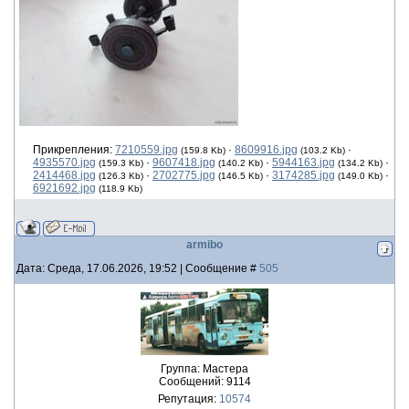
Прикрепления:
7210559.jpg
·
8609916.jpg
·
(159.8 Kb)
(103.2 Kb)
4935570.jpg
·
9607418.jpg
·
5944163.jpg
·
(159.3 Kb)
(140.2 Kb)
(134.2 Kb)
2414468.jpg
·
2702775.jpg
·
3174285.jpg
·
(126.3 Kb)
(146.5 Kb)
(149.0 Kb)
6921692.jpg
(118.9 Kb)
armibo
Дата: Среда, 17.06.2026, 19:52 | Сообщение #
505
Группа: Мастера
Сообщений:
9114
Репутация:
10574