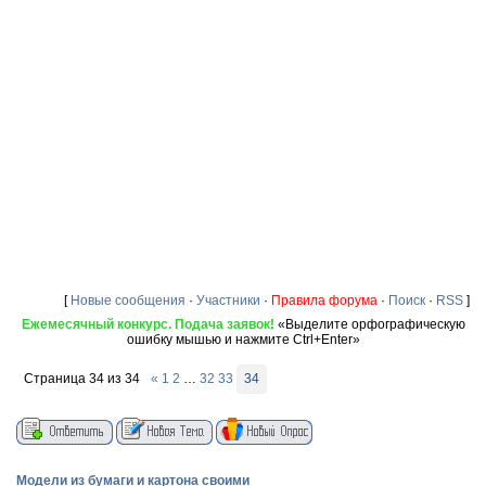
[
Новые сообщения
·
Участники
·
Правила форума
·
Поиск
·
RSS
]
Ежемесячный конкурс. Подача заявок!
«Выделите орфографическую
ошибку мышью и нажмите Ctrl+Enter»
Страница
34
из
34
«
1
2
…
32
33
34
Модели из бумаги и картона своими