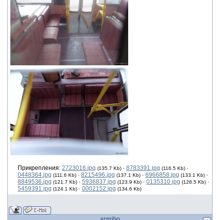
Прикрепления:
2723016.jpg
·
8783391.jpg
·
(135.7 Kb)
(116.5 Kb)
0448364.jpg
·
8215496.jpg
·
6966858.jpg
·
(111.6 Kb)
(137.1 Kb)
(133.1 Kb)
8849536.jpg
·
5936837.jpg
·
0135310.jpg
·
(121.7 Kb)
(123.9 Kb)
(128.5 Kb)
5459391.jpg
·
0002152.jpg
(124.1 Kb)
(134.6 Kb)
armibo