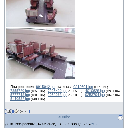
Прикрепления:
8915042.jpg
·
9812691.jpg
·
(149.9 Kb)
(137.5 Kb)
7355720.jpg
·
7925420.jpg
·
4010628.jpg
·
(135.9 Kb)
(159.5 Kb)
(122.1 Kb)
5777748.jpg
·
3051068.jpg
·
9253794.jpg
·
(130.6 Kb)
(128.3 Kb)
(134.7 Kb)
5140532.jpg
(148.1 Kb)
armibo
Дата: Воскресенье, 14.06.2026, 13:13 | Сообщение #
502