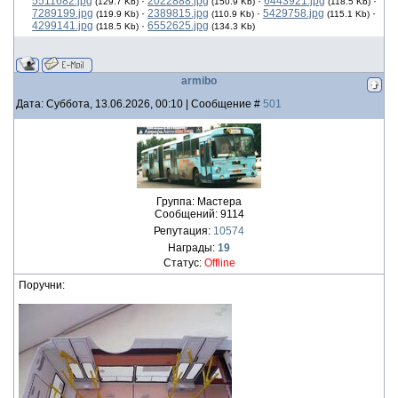
5511682.jpg
·
2022888.jpg
·
6443921.jpg
·
(129.7 Kb)
(150.9 Kb)
(118.5 Kb)
7289199.jpg
·
2389815.jpg
·
5429758.jpg
·
(119.9 Kb)
(110.9 Kb)
(115.1 Kb)
4299141.jpg
·
6552625.jpg
(118.5 Kb)
(134.3 Kb)
armibo
Дата: Суббота, 13.06.2026, 00:10 | Сообщение #
501
Группа: Мастера
Сообщений:
9114
Репутация:
10574
Награды:
19
Статус:
Offline
Поручни: