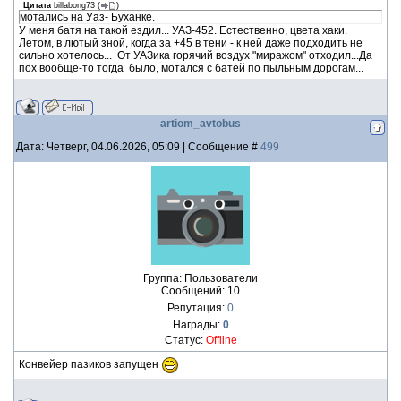
Цитата
billabong73
(
)
мотались на Уаз- Буханке.
У меня батя на такой ездил... УАЗ-452. Естественно, цвета хаки.
Летом, в лютый зной, когда за +45 в тени - к ней даже подходить не
сильно хотелось... От УАЗика горячий воздух "миражом" отходил...Да
пох вообще-то тогда было, мотался с батей по пыльным дорогам...
artiom_avtobus
Дата: Четверг, 04.06.2026, 05:09 | Сообщение #
499
Группа: Пользователи
Сообщений:
10
Репутация:
0
Награды:
0
Статус:
Offline
Конвейер пазиков запущен