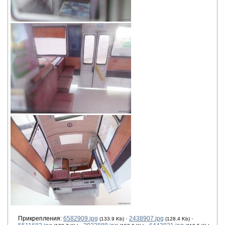
Прикрепления:
6582909.jpg
·
2438907.jpg
·
(133.9 Kb)
(128.4 Kb)