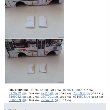
Прикрепления:
8275242.jpg
·
9778211.jpg
·
(173.1 Kb)
(161.7 Kb)
0978272.jpg
·
4931678.jpg
·
7031950.jpg
·
(168.6 Kb)
(159.6 Kb)
(158.4 Kb)
5199232.jpg
·
1507001.jpg
·
6319523.jpg
·
(165.1 Kb)
(155.9 Kb)
(196.4 Kb)
6082969.jpg
·
7734263.jpg
(129.8 Kb)
(142.2 Kb)