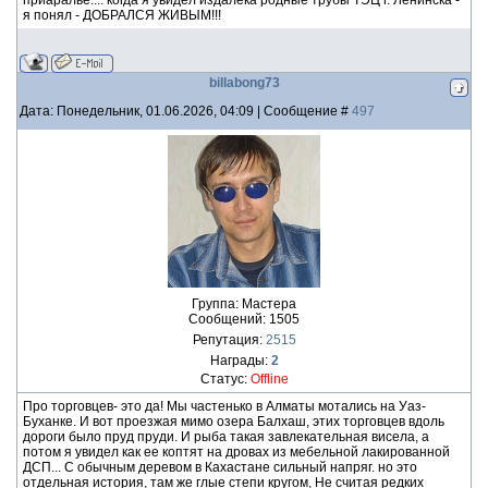
приаралье.... когда я увидел издалека родные трубы ТЭЦ г. Ленинска -
я понял - ДОБРАЛСЯ ЖИВЫМ!!!
billabong73
Дата: Понедельник, 01.06.2026, 04:09 | Сообщение #
497
Группа: Мастера
Сообщений:
1505
Репутация:
2515
Награды:
2
Статус:
Offline
Про торговцев- это да! Мы частенько в Алматы мотались на Уаз-
Буханке. И вот проезжая мимо озера Балхаш, этих торговцев вдоль
дороги было пруд пруди. И рыба такая завлекательная висела, а
потом я увидел как ее коптят на дровах из мебельной лакированной
ДСП... С обычным деревом в Кахастане сильный напряг. но это
отдельная история, там же глые степи кругом, Не считая редких