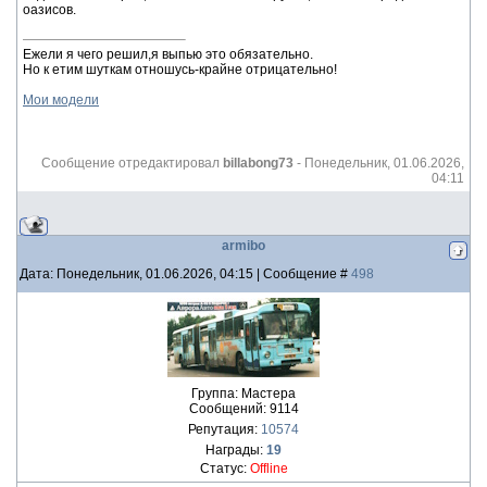
оазисов.
Ежели я чего решил,я выпью это обязательно.
Но к етим шуткам отношусь-крайне отрицательно!
Мои модели
Сообщение отредактировал
billabong73
-
Понедельник, 01.06.2026,
04:11
armibo
Дата: Понедельник, 01.06.2026, 04:15 | Сообщение #
498
Группа: Мастера
Сообщений:
9114
Репутация:
10574
Награды:
19
Статус:
Offline